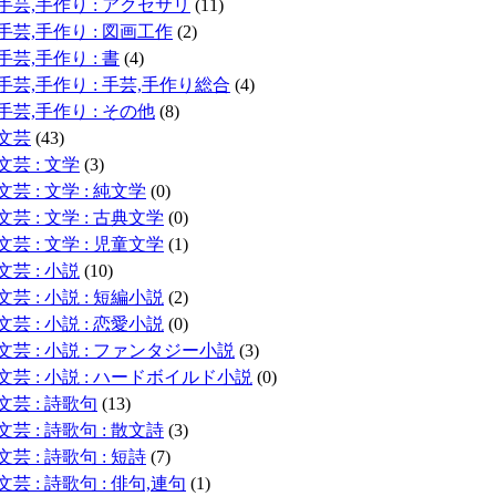
手芸,手作り : アクセサリ
(11)
手芸,手作り : 図画工作
(2)
手芸,手作り : 書
(4)
手芸,手作り : 手芸,手作り総合
(4)
手芸,手作り : その他
(8)
文芸
(43)
文芸 : 文学
(3)
文芸 : 文学 : 純文学
(0)
文芸 : 文学 : 古典文学
(0)
文芸 : 文学 : 児童文学
(1)
文芸 : 小説
(10)
文芸 : 小説 : 短編小説
(2)
文芸 : 小説 : 恋愛小説
(0)
文芸 : 小説 : ファンタジー小説
(3)
文芸 : 小説 : ハードボイルド小説
(0)
文芸 : 詩歌句
(13)
文芸 : 詩歌句 : 散文詩
(3)
文芸 : 詩歌句 : 短詩
(7)
文芸 : 詩歌句 : 俳句,連句
(1)