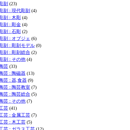
彫刻
(23)
彫刻 : 現代彫刻
(4)
彫刻 : 木彫
(4)
彫刻 : 彫金
(4)
彫刻 : 石彫
(2)
彫刻 : オブジェ
(6)
彫刻 : 彫刻モデル
(0)
彫刻 : 彫刻総合
(2)
彫刻 : その他
(4)
陶芸
(33)
陶芸 : 陶磁器
(13)
陶芸 : 器,食器
(9)
陶芸 : 陶芸教室
(7)
陶芸 : 陶芸総合
(5)
陶芸 : その他
(7)
工芸
(41)
工芸 : 金属工芸
(7)
工芸 : 木工芸
(5)
工芸 : ガラス工芸
(12)