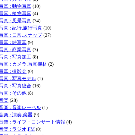
写真 : 動物写真
(10)
写真 : 植物写真
(4)
写真 : 風景写真
(34)
写真 : 紀行,旅行写真
(10)
写真 : 日常,スナップ
(27)
写真 : 詩写真
(9)
写真 : 商業写真
(3)
写真 : 写真加工
(8)
写真 : カメラ,写真機材
(2)
写真 : 撮影会
(0)
写真 : 写真モデル
(1)
写真 : 写真総合
(16)
写真 : その他
(8)
音楽
(28)
音楽 : 音楽レーベル
(1)
音楽 : 演奏,楽器
(9)
音楽 : ライブ・コンサート情報
(4)
音楽 : ラジオ,FM
(0)