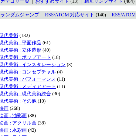
カテゴリ一覧
|
おすすめサイト
(13) |
相互リンクサイト
(484
ランダムジャンプ
|
RSS/ATOM 対応サイト
(140) |
RSS/ATO
現代美術
(182)
現代美術 : 平面作品
(61)
現代美術 : 立体造形
(40)
現代美術 : ポップアート
(18)
現代美術 : インスタレーション
(8)
現代美術 : コンセプチャル
(4)
現代美術 : パフォーマンス
(11)
現代美術 : メディアアート
(11)
現代美術 : 現代美術総合
(30)
現代美術 : その他
(10)
絵画
(268)
絵画 : 油彩画
(88)
絵画 : アクリル画
(38)
絵画 : 水彩画
(42)