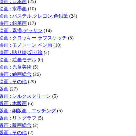
絵画 : 日本画
(25)
絵画 : 水墨画
(10)
絵画 : パステル,クレヨン,色鉛筆
(24)
絵画 : 鉛筆画
(17)
絵画 : 素描,デッサン
(14)
絵画 : クロッキー,ラフスケッチ
(5)
絵画 : モノトーン,ペン画
(10)
絵画 : 貼り絵,切り絵
(2)
絵画 : 絵画モデル
(0)
絵画 : 児童美術
(5)
絵画 : 絵画総合
(26)
絵画 : その他
(29)
版画
(27)
版画 : シルクスクリーン
(5)
版画 : 木版画
(6)
版画 : 銅版画，エッチング
(5)
版画 : リトグラフ
(5)
版画 : 版画総合
(2)
版画 : その他
(2)