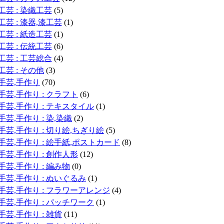
工芸 : 染織工芸
(5)
工芸 : 漆器,漆工芸
(1)
工芸 : 紙造工芸
(1)
工芸 : 伝統工芸
(6)
工芸 : 工芸総合
(4)
工芸 : その他
(3)
手芸,手作り
(70)
手芸,手作り : クラフト
(6)
手芸,手作り : テキスタイル
(1)
手芸,手作り : 染,染織
(2)
手芸,手作り : 切り絵,ちぎり絵
(5)
手芸,手作り : 絵手紙,ポストカード
(8)
手芸,手作り : 創作人形
(12)
手芸,手作り : 編み物
(0)
手芸,手作り : ぬいぐるみ
(1)
手芸,手作り : フラワーアレンジ
(4)
手芸,手作り : パッチワーク
(1)
手芸,手作り : 雑貨
(11)