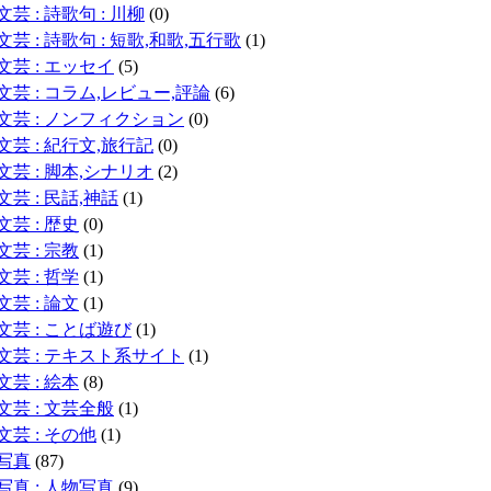
文芸 : 詩歌句 : 川柳
(0)
文芸 : 詩歌句 : 短歌,和歌,五行歌
(1)
文芸 : エッセイ
(5)
文芸 : コラム,レビュー,評論
(6)
文芸 : ノンフィクション
(0)
文芸 : 紀行文,旅行記
(0)
文芸 : 脚本,シナリオ
(2)
文芸 : 民話,神話
(1)
文芸 : 歴史
(0)
文芸 : 宗教
(1)
文芸 : 哲学
(1)
文芸 : 論文
(1)
文芸 : ことば遊び
(1)
文芸 : テキスト系サイト
(1)
文芸 : 絵本
(8)
文芸 : 文芸全般
(1)
文芸 : その他
(1)
写真
(87)
写真 : 人物写真
(9)