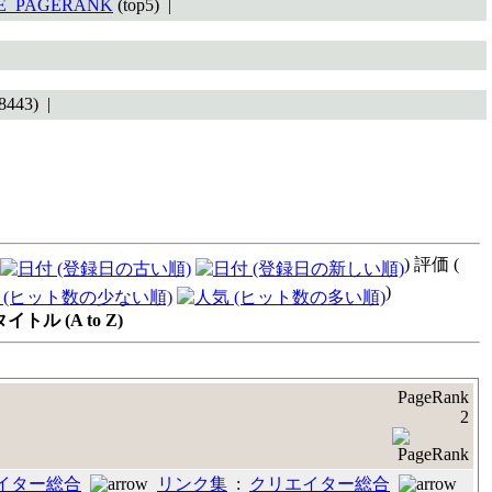
TE_PAGERANK
(top5) |
8443) |
) 評価 (
)
ル (A to Z)
PageRank
2
イター総合
リンク集
:
クリエイター総合