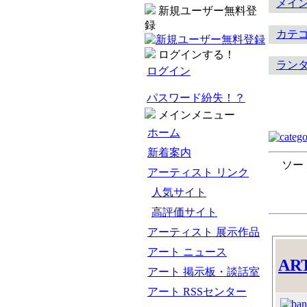
メイ
新規ユーザー無料登
録
カテ
ログインする！
ラン
ログイン
パスワード紛失！？
メインメニュー
ホーム
新着案内
ソー
アーティスト リンク
人気サイト
高評価サイト
アーティスト 展示作品
アート ニュース
AR
アート 掲示板・談話室
アート RSSセンター