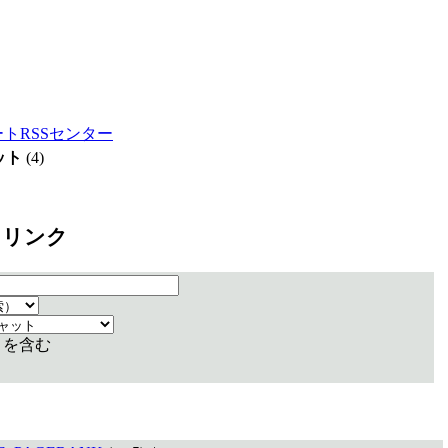
ートRSSセンター
ット
(4)
 リンク
リを含む