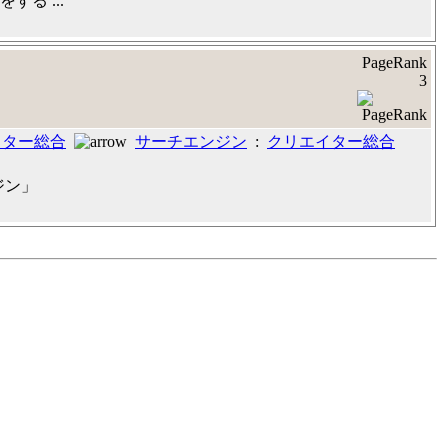
る ...
PageRank
3
イター総合
サーチエンジン
:
クリエイター総合
ジン」