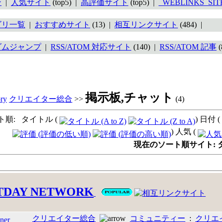
ン
|
人気サイト
(top5) |
高評価サイト
(top5) |
_WEBLINKS_SI
ゴリ一覧
|
おすすめサイト
(13) |
相互リンクサイト
(484) |
ダムジャンプ
|
RSS/ATOM 対応サイト
(140) |
RSS/ATOM 記事
(
掲示板,チャット
クリエイター総合
>>
(4)
ト順: タイトル (
) 日付 (
) 人気 (
現在のソート順サイト: タイト
TDAY NETWORK
クリエイター総合
コミュニティー
:
クリエ