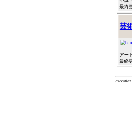
小説・
最終更新
芸
アー
最終更新
execution 