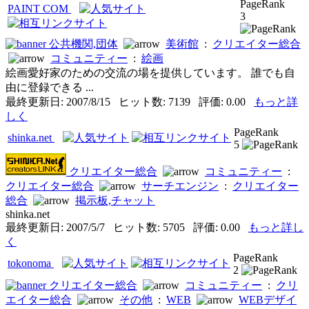
PageRank
PAINT COM
3
公共機関,団体
美術館
:
クリエイター総合
コミュニティー
:
絵画
絵画愛好家のための交流の場を提供しています。 誰でも自
由に登録できる ...
最終更新日: 2007/8/15 ヒット数: 7139 評価: 0.00
もっと詳
しく
PageRank
shinka.net
5
クリエイター総合
コミュニティー
:
クリエイター総合
サーチエンジン
:
クリエイター
総合
掲示板,チャット
shinka.net
最終更新日: 2007/5/7 ヒット数: 5705 評価: 0.00
もっと詳し
く
PageRank
tokonoma
2
クリエイター総合
コミュニティー
:
クリ
エイター総合
その他
:
WEB
WEBデザイ