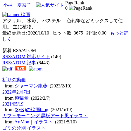
PageRank
小林 夏奈子
0
絵画
アクリル、 水彩、 パステル、 色鉛筆などミックスして使
用。 主に植物、 ...
最終更新日: 2020/10/10 ヒット数: 3675 評価: 0.00
もっと詳
しく
新着 RSS/ATOM
RSS/ATOM 対応サイト
(140)
RSS/ATOM 記事
(8443)
祈りの動画
from
シャーマン龍葵
(2023/2/19)
2022年2月7日
from
樽猫堂
(2022/2/7)
2021/05/19
from
(SyK)の絵画blog
(2021/5/19)
カフェモーニング 黒板アート風イラスト
from
ArtMon｜イラスト
(2021/5/10)
ゴミの分別 イラスト