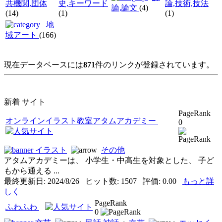
共機関,団体
史,キーワード
論,技術,技法
論,論文
(4)
(14)
(1)
(1)
地
域アート
(166)
現在データベースには
871
件のリンクが登録されています。
新着 サイト
PageRank
オンラインイラスト教室アタムアカデミー
0
イラスト
その他
アタムアカデミーは、 小学生・中高生を対象とした、 子ど
もから通える ...
最終更新日: 2024/8/26 ヒット数: 1507 評価: 0.00
もっと詳
しく
PageRank
ふわふわ
0