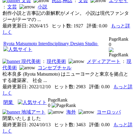
文芸
民話,神話
:
文芸
エッセイ
:
文芸
小説
創作小説と古事記の新解釈がメイン。 小説は現代ファンタ
ジーがテーマの ...
最終更新日: 2026/4/15 ヒット数: 1927 評価: 0.00
もっと詳
しく
PageRank
Ryota Matsumoto Interdisciplinary Design Studio
0
現代美術
:
現代美術
メディアアート
:
現
代美術
コンセプチャル
松本良多 (Ryota Matsumoto) はニューヨークと東京を拠点と
する建築家、 社会 ...
最終更新日: 2022/12/10 ヒット数: 2983 評価: 0.00
もっと詳
しく
PageRank
閉業
0
地域アート
海外
ヨーロッパ
閉業いたしました
最終更新日: 2024/10/13 ヒット数: 3463 評価: 0.00
もっと詳
しく