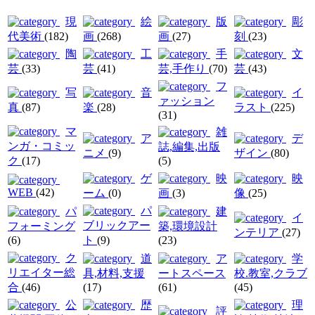
現
絵
版
彫
代美術
(182)
画
(268)
画
(27)
刻
(23)
陶
工
手
文
芸
(33)
芸
(41)
芸,手作り
(70)
芸
(43)
フ
写
音
イ
ァッション
真
(87)
楽
(28)
ラスト
(225)
(31)
マ
雑
ア
デ
ンガ・コミッ
誌,編集,出版
ニメ
(9)
ザイン
(80)
ク
(17)
(5)
ゲ
映
映
WEB
(42)
ーム
(0)
画
(3)
像
(25)
パ
パ
建
イ
ブリックアー
フォーミング
築,環境設計
ンテリア
(27)
(6)
ト
(9)
(23)
ク
道
ア
学
リエイター総
具,材料,支援
ートスペース
校.教室,クラブ
合
(46)
(17)
(61)
(45)
公
歴
理
評