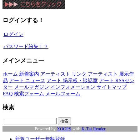
ログインする！
ログイン
パスワード紛失！？
メインメニュー
ホーム
新着案内
アーティスト リンク
アーティスト 展示作
品
アート ニュース
アート 掲示板・談話室
アート RSSセン
ター
メールマガジン
インフォメーション
サイトマップ
FAQ
検索フォーム
メールフォーム
検索
Powered by
XOOPS
with
K-Tai Render
新規ユーザー無料登録