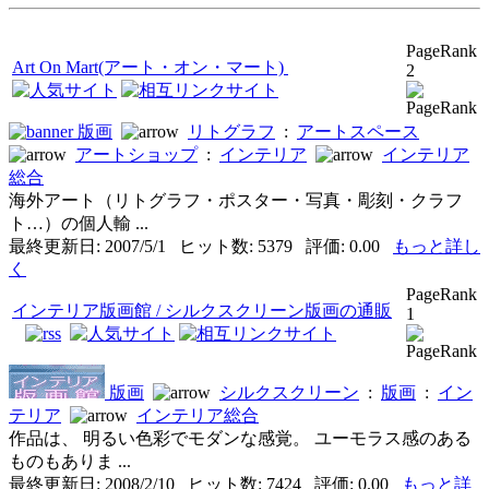
PageRank
Art On Mart(アート・オン・マート)
2
版画
リトグラフ
:
アートスペース
アートショップ
:
インテリア
インテリア
総合
海外アート（リトグラフ・ポスター・写真・彫刻・クラフ
ト…）の個人輸 ...
最終更新日: 2007/5/1 ヒット数: 5379 評価: 0.00
もっと詳し
く
PageRank
インテリア版画館 / シルクスクリーン版画の通販
1
版画
シルクスクリーン
:
版画
:
イン
テリア
インテリア総合
作品は、 明るい色彩でモダンな感覚。 ユーモラス感のある
ものもありま ...
最終更新日: 2008/2/10 ヒット数: 7424 評価: 0.00
もっと詳