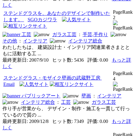
しく
PageRank
ステンドグラスを、あなたのデザインで制作いた
2
します。
SGOカジワラ
工芸
ガラス工芸
:
手芸,手作り
その他
:
インテリア
インテリア総合
わたしたちは、 建築設計士・インテリア関連業者さまとと
もに活動する工 ...
最終更新日: 2007/9/10 ヒット数: 5436 評価: 0.00
もっと詳
しく
PageRank
ステンドグラス・モザイク壁画の武蔵野工房
4
Email
パブリックアート
壁画
:
インテリア
インテリア総合
:
工芸
ガラス工芸
作り手が営業から、 デザイン・制作・施工を一貫して行っ
ているので質の ...
最終更新日: 2009/12/8 ヒット数: 7349 評価: 0.00
もっと詳
しく
PageRank