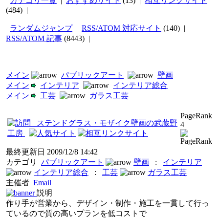
カテゴリ一覧
|
おすすめサイト
(13) |
相互リンクサイト
(484) |
ランダムジャンプ
|
RSS/ATOM 対応サイト
(140) |
RSS/ATOM 記事
(8443) |
メイン
パブリックアート
壁画
メイン
インテリア
インテリア総合
メイン
工芸
ガラス工芸
PageRank
ステンドグラス・モザイク壁画の武蔵野
4
工房
最終更新日
2009/12/8 14:42
カテゴリ
パブリックアート
壁画
:
インテリア
インテリア総合
:
工芸
ガラス工芸
主催者
Email
説明
作り手が営業から、デザイン・制作・施工を一貫して行っ
ているので質の高いプランを低コストで