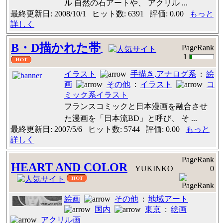
ル 自然の石アートや、 アクリル ...
最終更新日: 2008/10/1 ヒット数: 6391 評価: 0.00
もっと
詳しく
B・D描かれた帯
PageRank
1
イラスト
手描き,アナログ系
:
絵
画
その他
:
イラスト
コ
ミック系イラスト
フランスコミックと日本漫画を融合させ
た漫画を「日本流BD」と呼び、 そ ...
最終更新日: 2007/5/6 ヒット数: 5744 評価: 0.00
もっと
詳しく
PageRank
HEART AND COLOR
YUKINKO
0
絵画
その他
:
地域アート
国内
東京
:
絵画
アクリル画