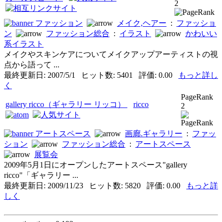
2
ファッション
メイク,ヘアー
:
ファッショ
ン
ファッション総合
:
イラスト
かわいい
系イラスト
メイクやスキンケアについてメイクアップアーティストの視
点から語って ...
最終更新日: 2007/5/1 ヒット数: 5401 評価: 0.00
もっと詳し
く
PageRank
gallery ricco（ギャラリー リッコ）
ricco
2
アートスペース
画廊.ギャラリー
:
ファッ
ション
ファッション総合
:
アートスペース
展覧会
2009年5月1日にオープンしたアートスペース"gallery
ricco"「ギャラリー ...
最終更新日: 2009/11/23 ヒット数: 5820 評価: 0.00
もっと詳
しく