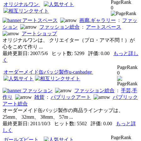
PageRank
オリジナルワン
0
アートスペース
画廊.ギャラリー
:
ファッ
ション
ファッション総合
:
アートスペース
アートショップ
オリジナルワンは、 クリエイター（プロ・アマ不問！）が
心をこめて作り ...
最終更新日: 2007/5/6 ヒット数: 5299 評価: 0.00
もっと詳し
く
PageRank
オーダーメイド缶バッジ製作u-canbadge
0
ファッション
ファッション総合
:
手芸,手
作り
雑貨
:
パブリックアート
パブリック
アート総合
オーダーメイド缶バッジ製作の商品ラインナップは、
25mm、 32mm、 38mm、 57m ...
最終更新日: 2011/10/3 ヒット数: 5502 評価: 0.00
もっと詳
しく
PageRank
ガールズビート