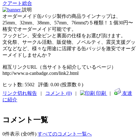
クアート総合
説明
オーダーメイド缶バッジ製作の商品ラインナップは、
25mm、32mm、38mm、57mm、76mmの５種類！１個30円〜
格安でオーダーメイド可能です。
フックピン、安全ピンと裏面の仕様をお選び頂けます。
文化祭、サークル活動、販促物、ノベルティ、震災支援グッ
ズなどなど、様々な用途に活躍する缶バッジを激安でオーダ
ーメイドしませんか？
相互リンクURL（当サイトを紹介しているページ）
http://www.u-canbadge.com/link2.html
ヒット数:
5502
評価:
0.00 (投票数 0 )
リンク切れ報告
|
コメント (0)
|
印刷
|
友達
に紹介
コメント一覧
0件表示 (全0件)
すべてのコメント一覧へ