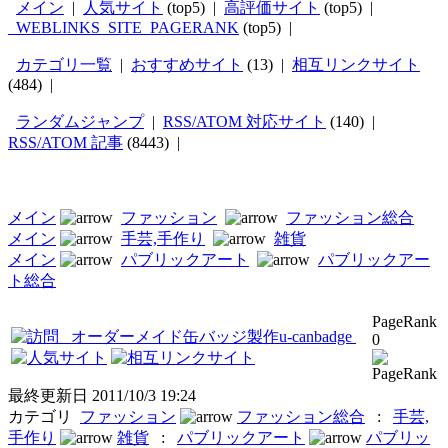
メイン
|
人気サイト
(top5) |
高評価サイト
(top5) |
_WEBLINKS_SITE_PAGERANK
(top5) |
カテゴリ一覧
|
おすすめサイト
(13) |
相互リンクサイト
(484) |
ランダムジャンプ
|
RSS/ATOM 対応サイト
(140) |
RSS/ATOM 記事
(8443) |
メイン
ファッション
ファッション総合
メイン
手芸,手作り
雑貨
メイン
パブリックアート
パブリックアー
ト総合
PageRank
オーダーメイド缶バッジ製作u-canbadge
0
最終更新日
2011/10/3 19:24
カテゴリ
ファッション
ファッション総合
:
手芸,
手作り
雑貨
:
パブリックアート
パブリッ