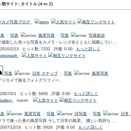
サイト: タイトル (A to Z)
｜デジカメ写真ブログ
写真
:
写真
風景写真
:
写真
写真総合
撮影した色々な写真をカメラ・レンズ名とともに掲載してい ...
010/2/13 ヒット数: 7232 評価: 0.00
もっと詳しく
hotograph
写真
日常,スナップ
:
写真
風景写真
デジカメで撮るフォトグラフィー。
007/5/1 ヒット数: 5695 評価: 0.00
もっと詳しく
allery
marim
写真
風景写真
:
写真
詩写真
:
写真
日常
ラで撮った夜の風景写真 そして日常の風景。 優しい気持ち ...
007/12/16 ヒット数: 5826 評価: 0.00
もっと詳しく