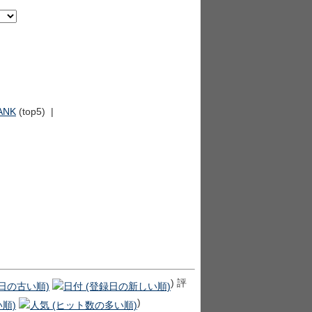
ANK
(top5) |
) 評
)