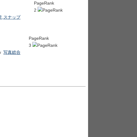
PageRank
2
常,スナップ
PageRank
3
写真総合