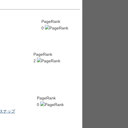
PageRank
0
PageRank
2
PageRank
0
,スナップ