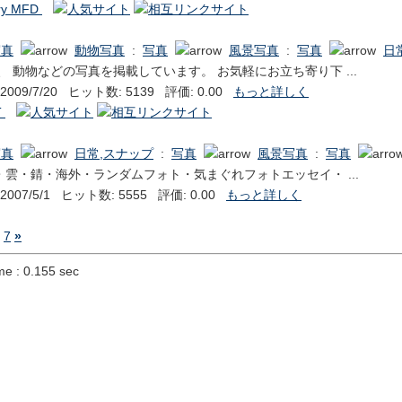
ery MFD
写真
動物写真
:
写真
風景写真
:
写真
日
、 動物などの写真を掲載しています。 お気軽にお立ち寄り下 ...
009/7/20 ヒット数: 5139 評価: 0.00
もっと詳しく
T
写真
日常,スナップ
:
写真
風景写真
:
写真
雲・錆・海外・ランダムフォト・気まぐれフォトエッセイ・ ...
007/5/1 ヒット数: 5555 評価: 0.00
もっと詳しく
7
»
me : 0.155 sec