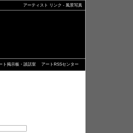
アーティスト リンク - 風景写真
ート掲示板・談話室
アートRSSセンター