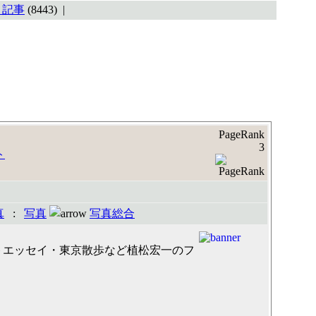
M 記事
(8443) |
PageRank
3
真
:
写真
写真総合
トエッセイ・東京散歩など植松宏一のフ