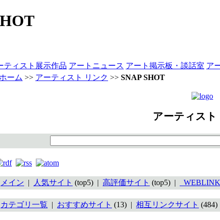
SHOT
ーティスト展示作品
アートニュース
アート掲示板・談話室
ア
ホーム
>>
アーティスト リンク
>>
SNAP SHOT
アーティスト
メイン
|
人気サイト
(top5) |
高評価サイト
(top5) |
_WEBLINK
カテゴリ一覧
|
おすすめサイト
(13) |
相互リンクサイト
(484