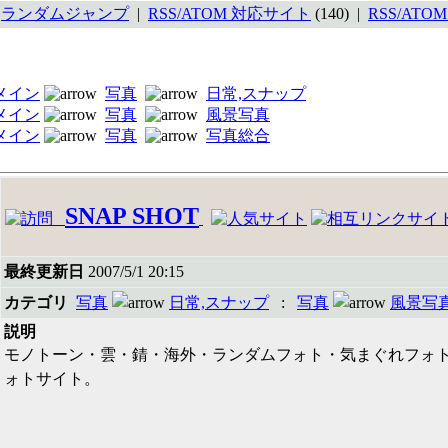
ランダムジャンプ
|
RSS/ATOM 対応サイト
(140) |
RSS/ATO
メイン
写真
日常,スナップ
メイン
写真
風景写真
メイン
写真
写真総合
SNAP SHOT
最終更新日
2007/5/1 20:15
カテゴリ
写真
日常,スナップ
:
写真
風景写
説明
モノトーン・雲・錆・海外・ランダムフォト・気まぐれフォ
ォトサイト。