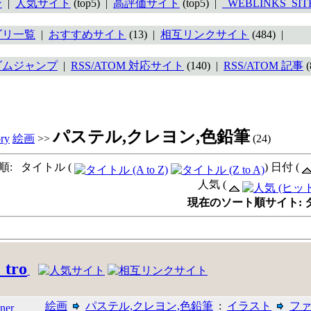
ン
|
人気サイト
(top5) |
高評価サイト
(top5) |
_WEBLINKS_SI
ゴリ一覧
|
おすすめサイト
(13) |
相互リンクサイト
(484) |
ダムジャンプ
|
RSS/ATOM 対応サイト
(140) |
RSS/ATOM 記事
(
パステル,クレヨン,色鉛筆
絵画
>>
(24)
順: タイトル (
) 日付 (
人気 (
現在のソート順サイト: タイト
 tro
絵画
パステル,クレヨン,色鉛筆
:
イラスト
フ