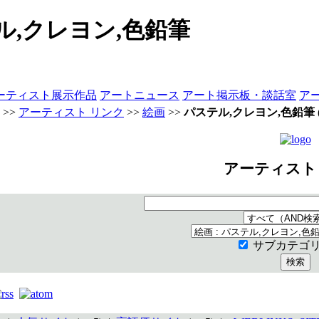
ル,クレヨン,色鉛筆
ーティスト展示作品
アートニュース
アート掲示板・談話室
ア
>>
アーティスト リンク
>>
絵画
>>
パステル,クレヨン,色鉛筆
アーティスト
サブカテゴ