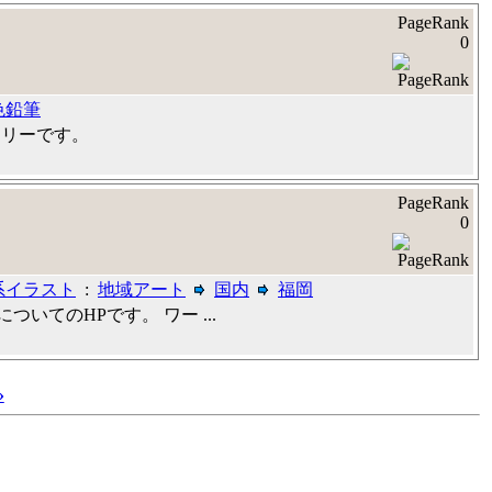
PageRank
0
色鉛筆
ラリーです。
PageRank
0
系イラスト
:
地域アート
国内
福岡
いてのHPです。 ワー ...
»