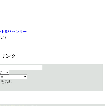
ートRSSセンター
(24)
 リンク
リを含む