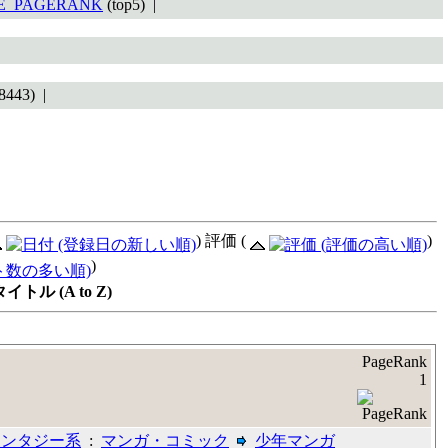
TE_PAGERANK
(top5) |
8443) |
) 評価 (
)
)
ル (A to Z)
PageRank
1
ァンタジー系
:
マンガ・コミック
少年マンガ