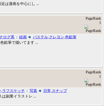
は漫画を中心にし ...
PageRank
1
アナログ系
:
絵画
パステル,クレヨン,色鉛筆
筆で描いてます ...
PageRank
1
,ラフスケッチ
:
写真
日常,スナップ
副業イラストレ ...