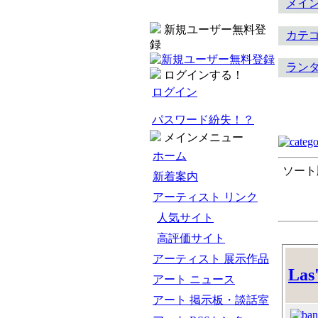
メイ
新規ユーザー無料登
カテ
録
ラン
ログインする！
ログイン
パスワード紛失！？
メインメニュー
ホーム
ソート
新着案内
アーティスト リンク
人気サイト
高評価サイト
アーティスト 展示作品
Las'
アート ニュース
アート 掲示板・談話室