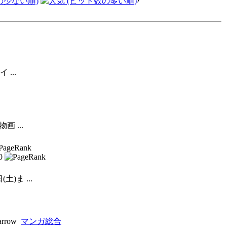
...
 ...
PageRank
0
)ま ...
マンガ総合