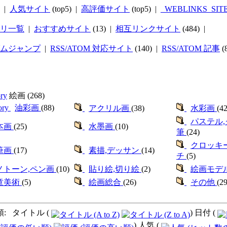
|
人気サイト
(top5) |
高評価サイト
(top5) |
_WEBLINKS_SIT
リ一覧
|
おすすめサイト
(13) |
相互リンクサイト
(484) |
ムジャンプ
|
RSS/ATOM 対応サイト
(140) |
RSS/ATOM 記事
(
絵画
(268)
油彩画
(88)
アクリル画
(38)
水彩画
(42
パステル,
本画
(25)
水墨画
(10)
筆
(24)
クロッキ
筆画
(17)
素描,デッサン
(14)
チ
(5)
ノトーン,ペン画
(10)
貼り絵,切り絵
(2)
絵画モデ
童美術
(5)
絵画総合
(26)
その他
(29
: タイトル (
) 日付 (
) 人気 (