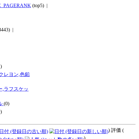
E_PAGERANK
(top5) |
8443) |
)
クレヨン,色鉛
ー,ラフスケッ
ル
(0)
)
) 評価 (
)