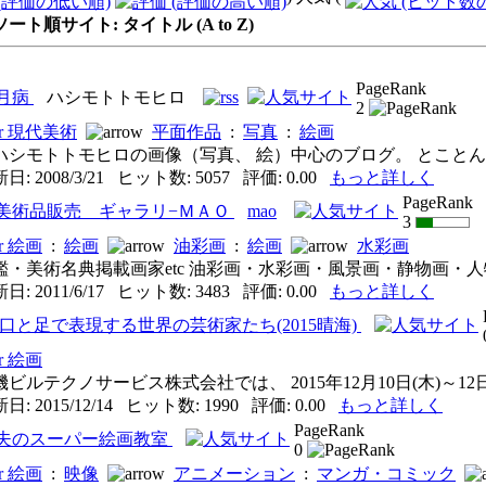
ート順サイト: タイトル (A to Z)
PageRank
月病
ハシモトトモヒロ
2
現代美術
平面作品
:
写真
:
絵画
ハシモトトモヒロの画像（写真、 絵）中心のブログ。 とことんイ 
: 2008/3/21 ヒット数: 5057 評価: 0.00
もっと詳しく
PageRank
美術品販売 ギャラリ−ＭＡＯ
mao
3
絵画
:
絵画
油彩画
:
絵画
水彩画
・美術名典掲載画家etc 油彩画・水彩画・風景画・静物画・人物画
: 2011/6/17 ヒット数: 3483 評価: 0.00
もっと詳しく
 口と足で表現する世界の芸術家たち(2015晴海)
絵画
ビルテクノサービス株式会社では、 2015年12月10日(木)～12日(土
: 2015/12/14 ヒット数: 1990 評価: 0.00
もっと詳しく
PageRank
夫のスーパー絵画教室
0
絵画
:
映像
アニメーション
:
マンガ・コミック