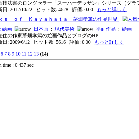
画技法書のロングセラー「スーパーデッサン」シリーズ（グラフィ 
: 2012/10/22 ヒット数: 4628 評価: 0.00
もっと詳しく
ｋｓ ｏｆ Ｋａｙａｈａｔａ 茅畑孝篤の作品世界
絵画
日本画
:
現代美術
平面作品
:
絵画
在住の作家茅畑孝篤の絵画作品とブログのHP
: 2009/6/12 ヒット数: 5616 評価: 0.00
もっと詳しく
6
7
8
9
10
11
12
13
(14)
n time : 0.437 sec