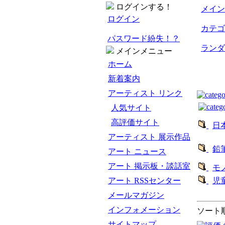
ログインする！
メイン
ログイン
カテゴ
パスワード紛失！？
ランダ
メインメニュー
ホーム
新着案内
アーティスト リンク
人気サイト
高評価サイト
日
アーティスト 展示作品
鉛
アート ニュース
アート 掲示板・談話室
モ
アート RSSセンター
児
メールマガジン
インフォメーション
ソート順
サイトマップ