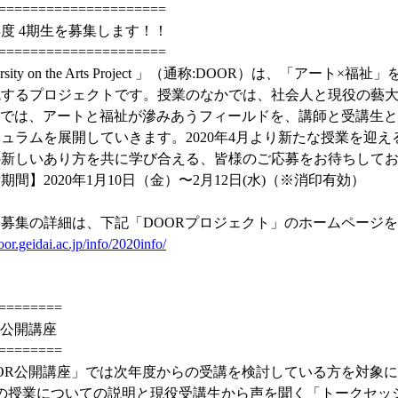
=====================
9年度 4期生を募集します！！
=====================
ersity on the Arts Project 」（通称:DOOR）は
成するプロジェクトです。授業のなかでは、社会人と現役の藝
ORでは、アートと福祉が滲みあうフィールドを、講師と受講生
ュラムを展開していきます。2020年4月より新たな授業を迎える
の新しいあり方を共に学び合える、皆様のご応募をお待ちして
期間】2020年1月10日（金）〜2月12日(水)（※消印有効）
募集の詳細は、下記「DOORプロジェクト」のホームページ
door.geidai.ac.jp/info/2020info/
========
R公開講座
========
OR公開講座」では次年度からの受講を検討している方を対象
間の授業についての説明と現役受講生から声を聞く「トークセッ