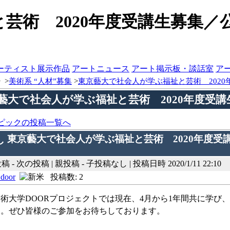
芸術 2020年度受講生募集／
ーティスト展示作品
アートニュース
アート掲示板・談話室
ア
>
>
美術系 “人材”募集
>
東京藝大で社会人が学ぶ福祉と芸術 202
藝大で社会人が学ぶ福祉と芸術 2020年度受
ピックの投稿一覧へ
東京藝大で社会人が学ぶ福祉と芸術 2020年度受
1
 - 次の投稿 | 親投稿 - 子投稿なし | 投稿日時 2020/1/11 22:10
_door
投稿数: 2
術大学DOORプロジェクトでは現在、4月から1年間共に学び
す。ぜひ皆様のご参加をお待ちしております。