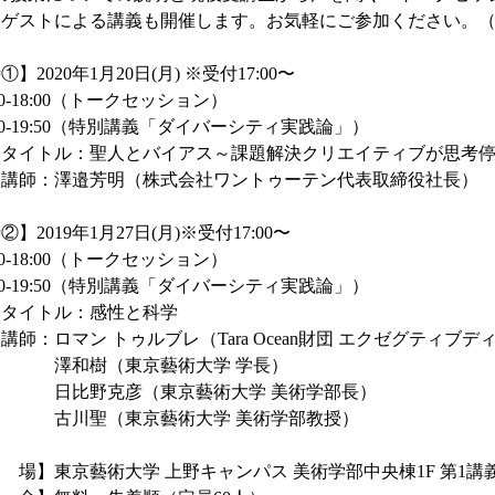
ゲストによる講義も開催します。お気軽にご参加ください。（先
】2020年1月20日(月) ※受付17:00〜
20-18:00（トークセッション）
20-19:50（特別講義「ダイバーシティ実践論」）
イトル：聖人とバイアス～課題解決クリエイティブが思考停
師：澤邉芳明（株式会社ワントゥーテン代表取締役社長）
】2019年1月27日(月)※受付17:00〜
20-18:00（トークセッション）
20-19:50（特別講義「ダイバーシティ実践論」）
イトル：感性と科学
：ロマン トゥルブレ（Tara Ocean財団 エクゼグティブデ
樹（東京藝術大学 学長）
野克彦（東京藝術大学 美術学部長）
聖（東京藝術大学 美術学部教授）
場】東京藝術大学 上野キャンパス 美術学部中央棟1F 第1講義