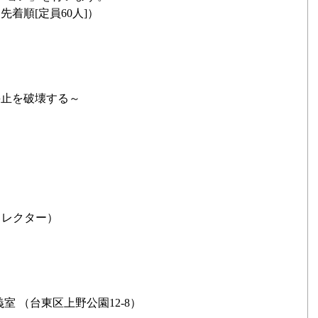
着順[定員60人]）
止を破壊する～
ィレクター）
室 （台東区上野公園12-8）