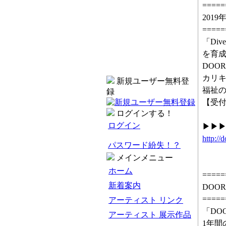
=====
201
=====
「Div
を育
DO
カリキ
新規ユーザー無料登
福祉
録
【受付
ログインする！
ログイン
▶▶▶
http://
パスワード紛失！？
メインメニュー
ホーム
=====
新着案内
DOO
=====
アーティスト リンク
「DO
アーティスト 展示作品
1年