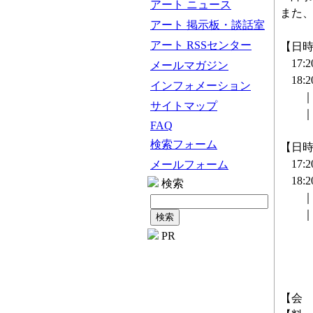
アート ニュース
また、
アート 掲示板・談話室
アート RSSセンター
【日時①
17:
メールマガジン
18:
インフォメーション
｜タ
サイトマップ
｜講
FAQ
検索フォーム
【日時②
17:
メールフォーム
18:
検索
｜タ
｜講師
澤和
PR
日比
古川
【会 