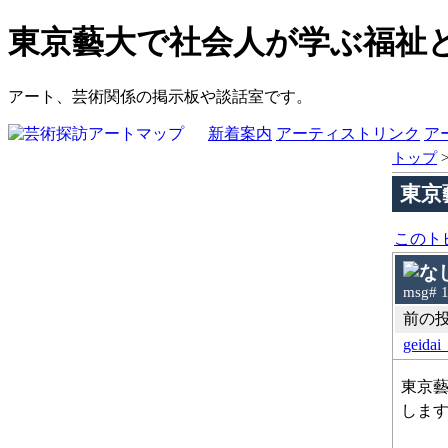
東京藝大で社会人が学ぶ福祉と
アート、芸術関係の掲示板や談話室です。
新着案内
アーティストリンク
ア
トップ
東京
このト
msg# 
前の投稿
geidai
東京藝
しま