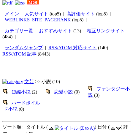
メイン
|
人気サイト
(top5) |
高評価サイト
(top5) |
_WEBLINKS_SITE_PAGERANK
(top5) |
カテゴリ一覧
|
おすすめサイト
(13) |
相互リンクサイト
(484) |
ランダムジャンプ
|
RSS/ATOM 対応サイト
(140) |
RSS/ATOM 記事
(8443) |
文芸
>>
小説
(10)
ファンタジー小
短編小説
(2)
恋愛小説
(0)
説
(3)
ハードボイル
ド小説
(0)
ソート順: タイトル (
) 日付 (
) 評