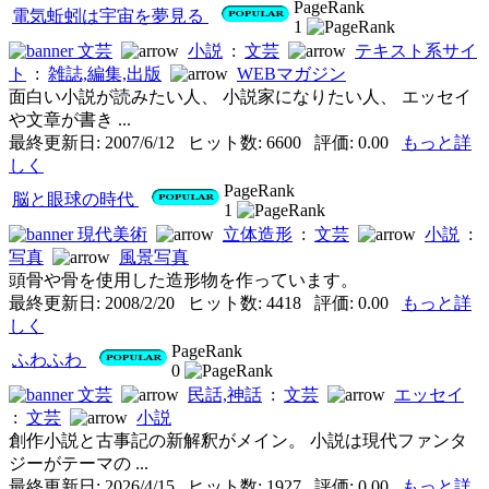
PageRank
電気蚯蚓は宇宙を夢見る
1
文芸
小説
:
文芸
テキスト系サイ
ト
:
雑誌,編集,出版
WEBマガジン
面白い小説が読みたい人、 小説家になりたい人、 エッセイ
や文章が書き ...
最終更新日: 2007/6/12 ヒット数: 6600 評価: 0.00
もっと詳
しく
PageRank
脳と眼球の時代
1
現代美術
立体造形
:
文芸
小説
:
写真
風景写真
頭骨や骨を使用した造形物を作っています。
最終更新日: 2008/2/20 ヒット数: 4418 評価: 0.00
もっと詳
しく
PageRank
ふわふわ
0
文芸
民話,神話
:
文芸
エッセイ
:
文芸
小説
創作小説と古事記の新解釈がメイン。 小説は現代ファンタ
ジーがテーマの ...
最終更新日: 2026/4/15 ヒット数: 1927 評価: 0.00
もっと詳