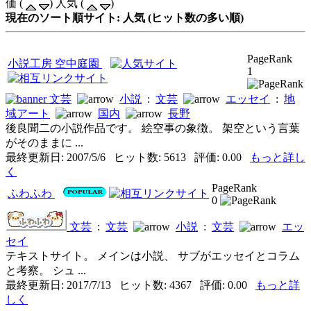
価 (
) 人気 (
)
現在のソート順サイト: 人気 (ヒット数の多い順)
PageRank
小説工房 空中庭園
1
文芸
小説
:
文芸
エッセイ
:
地
域アート
国内
長野
後良聞二の小説作品です。 絵空事の象徴。 架空という言葉
がそのままに ...
最終更新日: 2007/5/6 ヒット数: 5613 評価: 0.00
もっと詳し
く
PageRank
ふわふわ
0
文芸
:
文芸
小説
:
文芸
エッ
セイ
テキストサイト。 メインは小説、 サブがエッセイとコラム
と考察。 シュ ...
最終更新日: 2017/7/13 ヒット数: 4367 評価: 0.00
もっと詳
しく