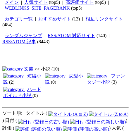
メイン
|
人気サイト
(top5) |
高評価サイト
(top5) |
_WEBLINKS_SITE_PAGERANK
(top5) |
カテゴリ一覧
|
おすすめサイト
(13) |
相互リンクサイト
(484) |
ランダムジャンプ
|
RSS/ATOM 対応サイト
(140) |
RSS/ATOM 記事
(8443) |
文芸
>>
小説
(10)
短編小
恋愛小
ファン
説
(2)
説
(0)
タジー小説
(3)
ハード
ボイルド小説
(0)
ソート順: タイトル (
) 日付 (
)
評価 (
) 人気 (