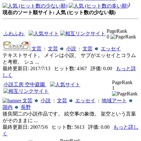
)
現在のソート順サイト: 人気 (ヒット数の少ない順)
PageRank
ふわふわ
0
文芸
:
文芸
小説
:
文芸
エッセイ
テキストサイト。 メインは小説、 サブがエッセイとコラム
と考察。 シュ ...
最終更新日: 2017/7/13 ヒット数: 4367 評価: 0.00
もっと詳
しく
PageRank
小説工房 空中庭園
1
文芸
小説
:
文芸
エッセイ
:
地域アート
国内
長野
後良聞二の小説作品です。 絵空事の象徴。 架空という言葉
がそのままに ...
最終更新日: 2007/5/6 ヒット数: 5613 評価: 0.00
もっと詳し
く
PageRank