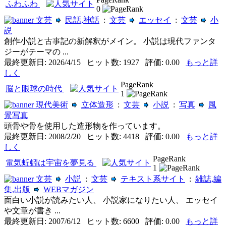
ふわふわ
0
文芸
民話,神話
:
文芸
エッセイ
:
文芸
小
説
創作小説と古事記の新解釈がメイン。 小説は現代ファンタ
ジーがテーマの ...
最終更新日: 2026/4/15 ヒット数: 1927 評価: 0.00
もっと詳
しく
PageRank
脳と眼球の時代
1
現代美術
立体造形
:
文芸
小説
:
写真
風
景写真
頭骨や骨を使用した造形物を作っています。
最終更新日: 2008/2/20 ヒット数: 4418 評価: 0.00
もっと詳
しく
PageRank
電気蚯蚓は宇宙を夢見る
1
文芸
小説
:
文芸
テキスト系サイト
:
雑誌,編
集,出版
WEBマガジン
面白い小説が読みたい人、 小説家になりたい人、 エッセイ
や文章が書き ...
最終更新日: 2007/6/12 ヒット数: 6600 評価: 0.00
もっと詳