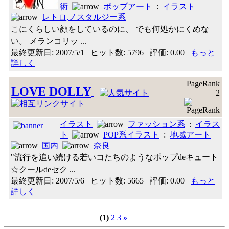
術
ポップアート
:
イラスト
レトロ,ノスタルジー系
こにくらしい顔をしているのに、 でも何処かにくめな
い。 メランコリッ ...
最終更新日: 2007/5/1 ヒット数: 5796 評価: 0.00
もっと
詳しく
PageRank
LOVE DOLLY
2
イラスト
ファッション系
:
イラス
ト
POP系イラスト
:
地域アート
国内
奈良
"流行を追い続ける若いコたちのようなポップdeキュート
☆クールdeセク ...
最終更新日: 2007/5/6 ヒット数: 5665 評価: 0.00
もっと
詳しく
(1)
2
3
»