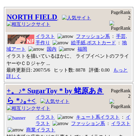
PageRank
NORTH FIELD
2
イラスト
ファッション系
:
手芸,
手作り
絵手紙,ポストカード
:
地
域アート
国内
福岡
イラストを描いているほかに、 ライブイベントのフライ
ヤーやＣＤジャケ ...
最終更新日: 2007/5/6 ヒット数: 8878 評価: 0.00
もっと
詳しく
+。♪* SugarToy * by 蛯原あき
PageRank
2
ら *♪｡+<
イラスト
キュート系イラスト
:
イ
ラスト
ファッション系
:
イラスト
商業イラスト