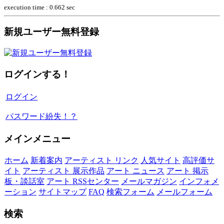
execution time : 0.662 sec
新規ユーザー無料登録
ログインする！
ログイン
パスワード紛失！？
メインメニュー
ホーム
新着案内
アーティスト リンク
人気サイト
高評価サ
イト
アーティスト 展示作品
アート ニュース
アート 掲示
板・談話室
アート RSSセンター
メールマガジン
インフォメ
ーション
サイトマップ
FAQ
検索フォーム
メールフォーム
検索