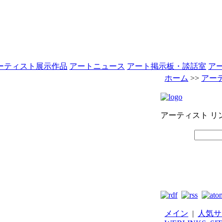
ーティスト展示作品
アートニュース
アート掲示板・談話室
ア
ホーム
>>
アー
アーティスト リ
メイン
|
人気サ