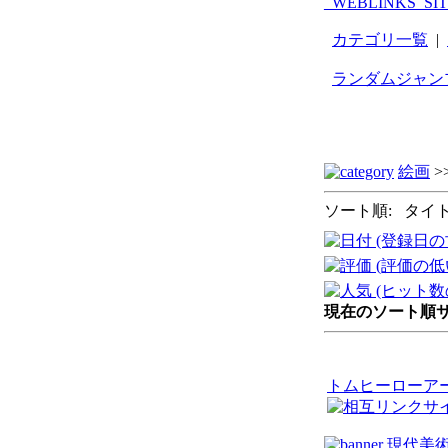
_WEBLINKS_SI
カテゴリ一覧
|
ランダムジャン
絵画
>
ソート順: タイト
現在のソート順サイト
トムヒーローア
現代美