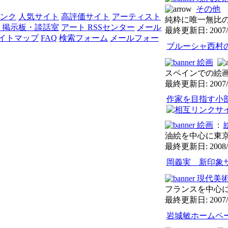
その他
リンク
人気サイト
高評価サイト
アーティスト
純粋に唯一無比の
 掲示板・談話室
アート RSSセンター
メール
最終更新日: 2007/
イトマップ
FAQ
検索フォーム
メールフォー
ブルーシャ西村
絵画
スペインでの絵画
最終更新日: 2007/
作家を目指す小
絵画
:
油絵を中心に東京
最終更新日: 2008/
岡義実 新印象
現代美
フランスを中心に
最終更新日: 2007/
岩城敏ホームペ