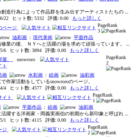
創造行為によって作品群を生み出すアーティストたちの ...
6/22 ヒット数: 5332 評価: 0.00
もっと詳しく
PageRank
のページ
3
油彩画
:
現代美術
平面作品
修業の後、 ＮＹへと活躍の場を求めて頑張っています。 ...
5/6 ヒット数: 3894 評価: 0.00
もっと詳しく
PageRank
部屋。
snowroro
2
絵画
水彩画
:
絵画
油彩画
で作家活動をしているsnowroroのページ。
4/4 ヒット数: 4577 評価: 0.00
もっと詳しく
PageRank
サイト
1
術
平面作品
:
絵画
油彩画
活躍する洋画家・岡義実画伯の初期から新印象と呼ばれ ...
5/1 ヒット数: 4115 評価: 0.00
もっと詳しく
PageRank
ージ
2