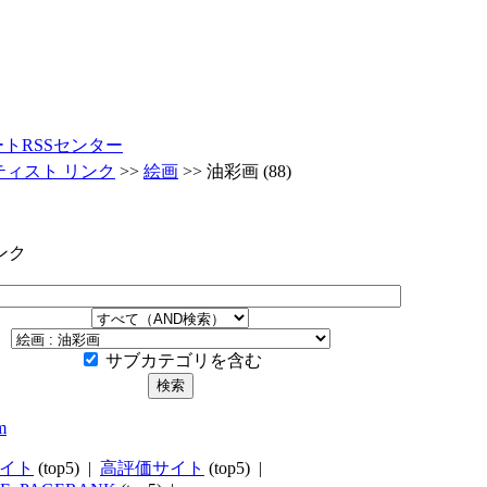
ートRSSセンター
ティスト リンク
>>
絵画
>>
油彩画
(88)
ンク
サブカテゴリを含む
イト
(top5) |
高評価サイト
(top5) |