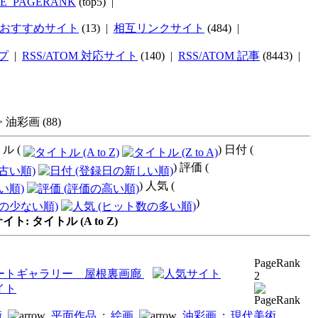
TE_PAGERANK
(top5) |
おすすめサイト
(13) |
相互リンクサイト
(484) |
プ
|
RSS/ATOM 対応サイト
(140) |
RSS/ATOM 記事
(8443) |
>
油彩画
(88)
ル (
) 日付 (
) 評価 (
) 人気 (
)
: タイトル (A to Z)
PageRank
ートギャラリー 屋根裏画廊
2
術
平面作品
:
絵画
油彩画
:
現代美術