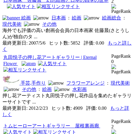
日本画家 佐藤晨 幻想絵画と日本の四季の世界
2
絵画
日本画
:
絵画
絵画総合
:
現代美術
その他
海外でも評価の高い創画会会員の日本画家 佐藤晨(さとうし
ん)が独自のタ ...
最終更新日: 2007/5/6 ヒット数: 5852 評価: 0.00
もっと詳し
く
PageRank
丸田悦子の押し花アートギャラリー | Eternal
0
Flower
手芸,手作り
フラワーアレンジ
:
現代美術
その他
:
絵画
水彩画
押し花アーティスト丸田悦子の押し花作品を集めたギャラリ
ーサイトです ...
最終更新日: 2012/2/23 ヒット数: 4909 評価: 0.00
もっと詳
しく
PageRank
トムヒーローアートギャラリー 屋根裏画廊
2