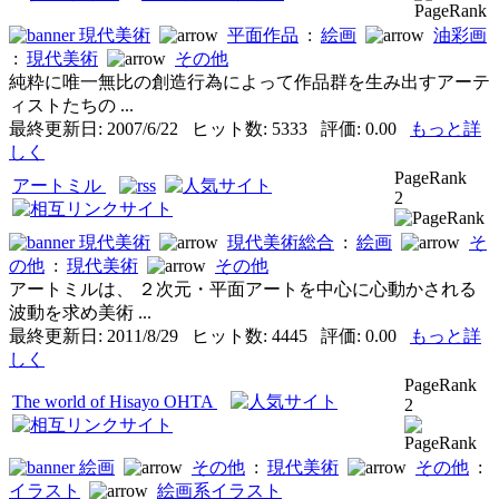
現代美術
平面作品
:
絵画
油彩画
:
現代美術
その他
純粋に唯一無比の創造行為によって作品群を生み出すアーテ
ィストたちの ...
最終更新日: 2007/6/22 ヒット数: 5333 評価: 0.00
もっと詳
しく
PageRank
アートミル
2
現代美術
現代美術総合
:
絵画
そ
の他
:
現代美術
その他
アートミルは、 ２次元・平面アートを中心に心動かされる
波動を求め美術 ...
最終更新日: 2011/8/29 ヒット数: 4445 評価: 0.00
もっと詳
しく
PageRank
The world of Hisayo OHTA
2
絵画
その他
:
現代美術
その他
:
イラスト
絵画系イラスト