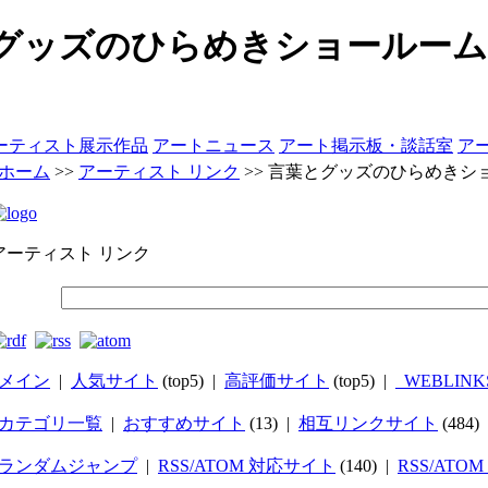
とグッズのひらめきショールーム
ーティスト展示作品
アートニュース
アート掲示板・談話室
ア
ホーム
>>
アーティスト リンク
>>
言葉とグッズのひらめきシ
アーティスト リンク
メイン
|
人気サイト
(top5) |
高評価サイト
(top5) |
_WEBLINK
カテゴリ一覧
|
おすすめサイト
(13) |
相互リンクサイト
(484)
ランダムジャンプ
|
RSS/ATOM 対応サイト
(140) |
RSS/ATO