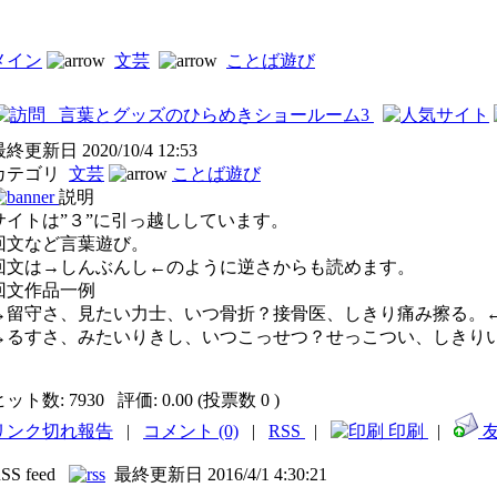
メイン
文芸
ことば遊び
言葉とグッズのひらめきショールーム3
最終更新日
2020/10/4 12:53
カテゴリ
文芸
ことば遊び
説明
サイトは”３”に引っ越ししています。
回文など言葉遊び。
回文は→しんぶんし←のように逆さからも読めます。
回文作品一例
→留守さ、見たい力士、いつ骨折？接骨医、しきり痛み擦る。
→るすさ、みたいりきし、いつこっせつ？せっこつい、しきり
ヒット数:
7930
評価:
0.00 (投票数 0 )
リンク切れ報告
|
コメント (0)
|
RSS
|
印刷
|
友
SS feed
最終更新日 2016/4/1 4:30:21