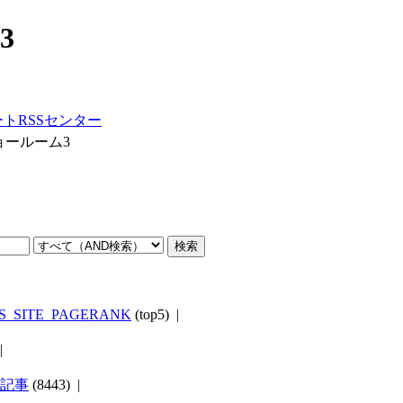
3
ートRSSセンター
ョールーム3
S_SITE_PAGERANK
(top5) |
 |
M 記事
(8443) |