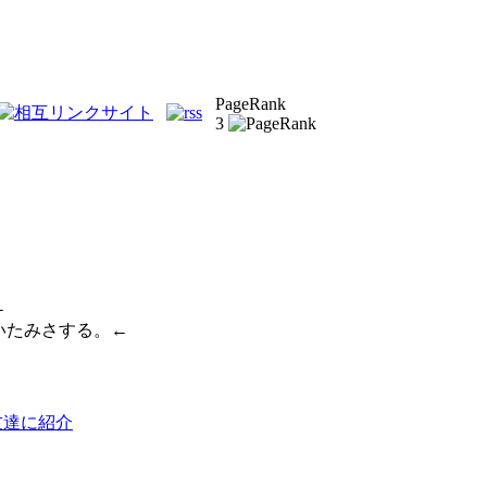
PageRank
3
←
いたみさする。←
達に紹介