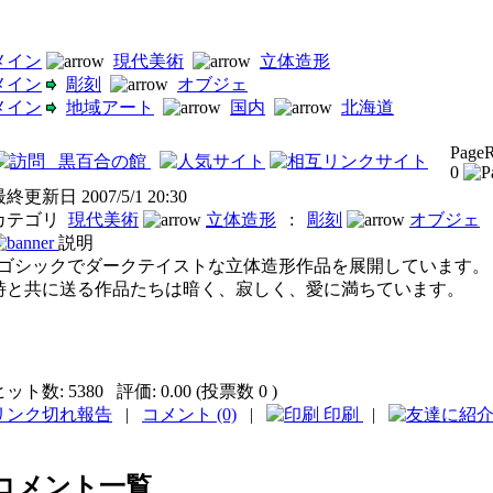
メイン
現代美術
立体造形
メイン
彫刻
オブジェ
メイン
地域アート
国内
北海道
Page
黒百合の館
0
最終更新日
2007/5/1 20:30
カテゴリ
現代美術
立体造形
:
彫刻
オブジェ
説明
"ゴシックでダークテイストな立体造形作品を展開しています。
詩と共に送る作品たちは暗く、寂しく、愛に満ちています。
ヒット数:
5380
評価:
0.00 (投票数 0 )
リンク切れ報告
|
コメント (0)
|
印刷
|
コメント一覧