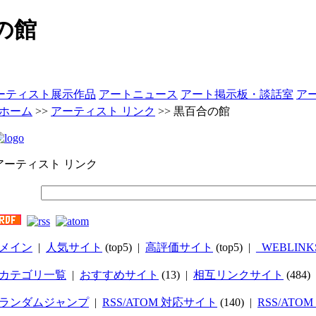
の館
ーティスト展示作品
アートニュース
アート掲示板・談話室
ア
ホーム
>>
アーティスト リンク
>>
黒百合の館
アーティスト リンク
メイン
|
人気サイト
(top5) |
高評価サイト
(top5) |
_WEBLINK
カテゴリ一覧
|
おすすめサイト
(13) |
相互リンクサイト
(484)
ランダムジャンプ
|
RSS/ATOM 対応サイト
(140) |
RSS/ATO