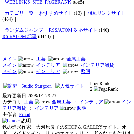
_WEBLINKS_SITE_PAGERANK
(top5) |
カテゴリ一覧
|
おすすめサイト
(13) |
相互リンクサイト
(484) |
ランダムジャンプ
|
RSS/ATOM 対応サイト
(140) |
RSS/ATOM 記事
(8443) |
メイン
工芸
金属工芸
メイン
インテリア
インテリア雑貨
メイン
インテリア
照明
PageRank
Studio Sturgeon
2
最終更新日
2008/1/15 9:25
カテゴリ
工芸
金属工芸
:
インテリア
イン
テリア雑貨
:
インテリア
照明
主催者
Email
説明
鉄の造形作家、大河原良子のSHOP & GALLRYサイト。オー
ダーメイドでインテリアやエクステリア、楽器なども作りま