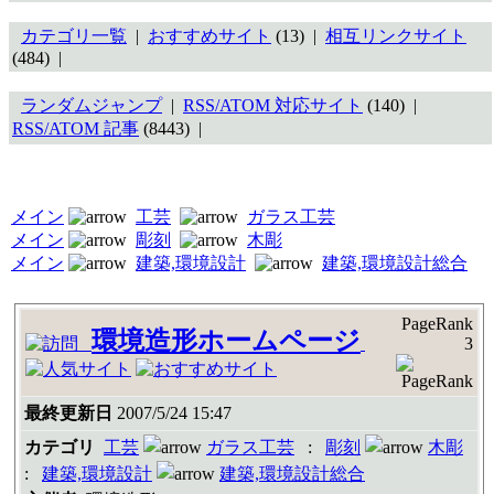
カテゴリ一覧
|
おすすめサイト
(13) |
相互リンクサイト
(484) |
ランダムジャンプ
|
RSS/ATOM 対応サイト
(140) |
RSS/ATOM 記事
(8443) |
メイン
工芸
ガラス工芸
メイン
彫刻
木彫
メイン
建築,環境設計
建築,環境設計総合
PageRank
環境造形ホームページ
3
最終更新日
2007/5/24 15:47
カテゴリ
工芸
ガラス工芸
:
彫刻
木彫
:
建築,環境設計
建築,環境設計総合