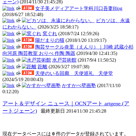
ェーン)
(2014/11/30 21:45:28)
女子美メディアアート学科川口吾妻Blog
(2018/6/27 18:52:48)
ピカソは、永遠
にわからない。
(2026/3/25 18:58:17)
窯ぐれ
(2018/7/24 12:59:26)
陽だまりの猫
(2018/1/20 13:19:17)
陶芸サークル炎里（えんり）｜川崎 武蔵小杉
向河原 陶芸教室 おりべ 作陶 陶器
(2019/4/30 12:41:35)
水戸芸術館
(2017/9/4 11:50:52)
距離
(2026/3/27 19:07:38)
天使のいる回廊 天使巡礼 天使堂
(2024/5/19 20:00:43)
かすかべ壁画塾
(2017/11/10
0:12:20)
アート＆デザイン ニュース｜OCNアート artgene.(ア
ートジェーン)
最終更新日 2014/11/30 21:45:28
現在データベースには
0
件のデータが登録されています。