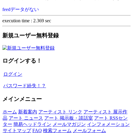
feedデータがない
execution time : 2.369 sec
新規ユーザー無料登録
ログインする！
ログイン
パスワード紛失！？
メインメニュー
ホーム
新着案内
アーティスト リンク
アーティスト 展示作
品
アート ニュース
アート 掲示板・談話室
アート RSSセン
ター
簡易ヘッドライン
メールマガジン
インフォメーション
サイトマップ
FAQ
検索フォーム
メールフォーム