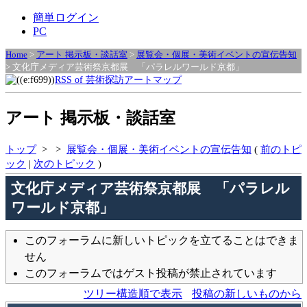
簡単ログイン
PC
Home
>
アート 掲示板・談話室
>
展覧会・個展・美術イベントの宣伝告知
> 文化庁メディア芸術祭京都展 「パラレルワールド京都」
RSS of 芸術探訪アートマップ
アート 掲示板・談話室
トップ
>
>
展覧会・個展・美術イベントの宣伝告知
(
前のトピ
ック
|
次のトピック
)
文化庁メディア芸術祭京都展 「パラレル
ワールド京都」
このフォーラムに新しいトピックを立てることはできま
せん
このフォーラムではゲスト投稿が禁止されています
ツリー構造順で表示
投稿の新しいものから