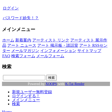
ログイン
パスワード紛失！？
メインメニュー
ホーム
新着案内
アーティスト リンク
アーティスト 展示作
品
アート ニュース
アート 掲示板・談話室
アート RSSセン
ター
メールマガジン
インフォメーション
サイトマップ
FAQ
検索フォーム
メールフォーム
検索
Powered by
XOOPS
with
K-Tai Render
新規ユーザー無料登録
ログインする！
メインメニュー
検索
Home