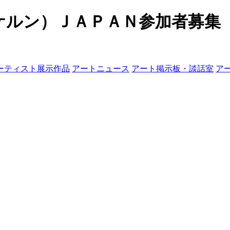
ケルン）ＪＡＰＡＮ参加者募集
ーティスト展示作品
アートニュース
アート掲示板・談話室
ア