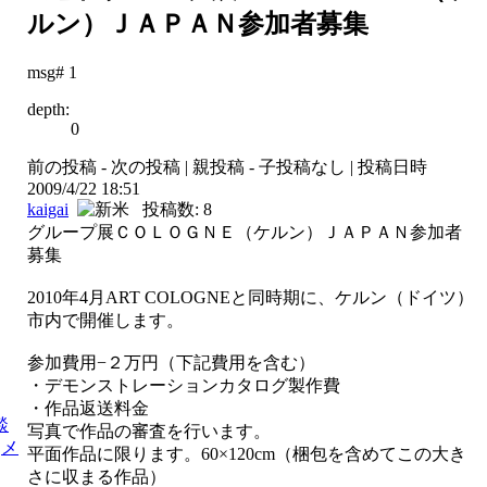
ルン）ＪＡＰＡＮ参加者募集
msg# 1
depth:
0
前の投稿 - 次の投稿 | 親投稿 - 子投稿なし | 投稿日時
2009/4/22 18:51
kaigai
投稿数: 8
グループ展ＣＯＬＯＧＮＥ（ケルン）ＪＡＰＡＮ参加者
募集
2010年4月ART COLOGNEと同時期に、ケルン（ドイツ）
市内で開催します。
参加費用−２万円（下記費用を含む）
・デモンストレーションカタログ製作費
・作品返送料金
談
写真で作品の審査を行います。
メ
平面作品に限ります。60×120cm（梱包を含めてこの大き
さに収まる作品）