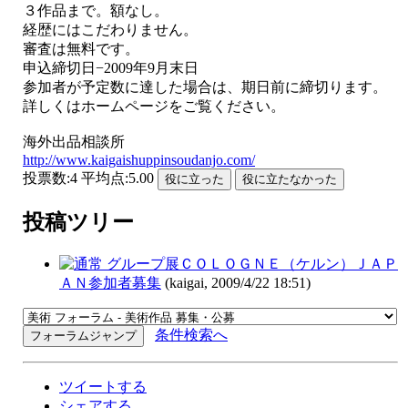
３作品まで。額なし。
経歴にはこだわりません。
審査は無料です。
申込締切日−2009年9月末日
参加者が予定数に達した場合は、期日前に締切ります。
詳しくはホームページをご覧ください。
海外出品相談所
http://www.kaigaishuppinsoudanjo.com/
投票数:4 平均点:5.00
投稿ツリー
グループ展ＣＯＬＯＧＮＥ（ケルン）ＪＡＰ
ＡＮ参加者募集
(kaigai, 2009/4/22 18:51)
条件検索へ
ツイートする
シェアする