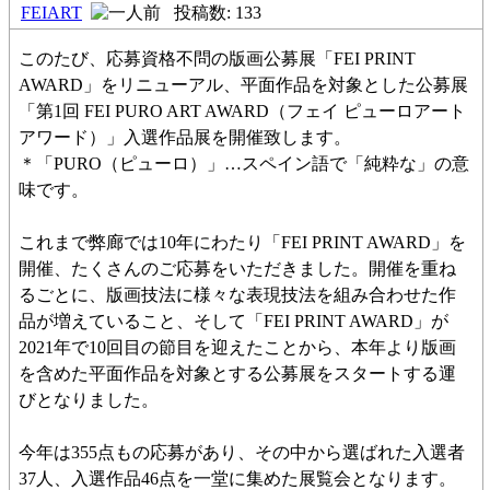
FEIART
投稿数: 133
このたび、応募資格不問の版画公募展「FEI PRINT
AWARD」をリニューアル、平面作品を対象とした公募展
「第1回 FEI PURO ART AWARD（フェイ ピューロアート
アワード）」入選作品展を開催致します。
＊「PURO（ピューロ）」…スペイン語で「純粋な」の意
味です。
これまで弊廊では10年にわたり「FEI PRINT AWARD」を
開催、たくさんのご応募をいただきました。開催を重ね
るごとに、版画技法に様々な表現技法を組み合わせた作
品が増えていること、そして「FEI PRINT AWARD」が
2021年で10回目の節目を迎えたことから、本年より版画
を含めた平面作品を対象とする公募展をスタートする運
びとなりました。
今年は355点もの応募があり、その中から選ばれた入選者
37人、入選作品46点を一堂に集めた展覧会となります。