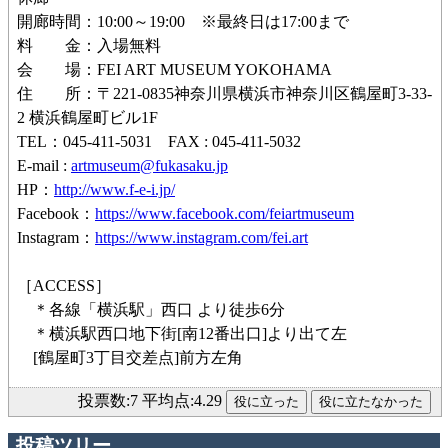
開廊時間：10:00～19:00 ※最終日は17:00まで
料 金：入場無料
会 場：FEI ART MUSEUM YOKOHAMA
住 所：〒221-0835神奈川県横浜市神奈川区鶴屋町3-33-
2 横浜鶴屋町ビル1F
TEL：045-411-5031 FAX : 045-411-5032
E-mail :
artmuseum@fukasaku.jp
HP：
http://www.f-e-i.jp/
Facebook：
https://www.facebook.com/feiartmuseum
Instagram：
https://www.instagram.com/fei.art
［ACCESS］
＊各線「横浜駅」西口 より徒歩6分
＊横浜駅西口地下街[南12番出口]より出て左
[鶴屋町3丁目交差点]前方左角
投票数:7 平均点:4.29
投稿ツリー