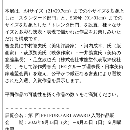
本展は、A4サイズ（21×29.7cm）までの小サイズを対象と
した「スタンダード部門」と、S30号（91×91cm）までの
サイズを対象とした「トレンタ部門」を設置、様々なサ
イズと多彩な技表・表現で描かれた作品をお楽しみいた
だける構成です。
審査員に中村隆夫氏（美術評論家）・河内成幸。氏（版
画家）・萩原朔美氏（映像作家）・一井義寬氏（美術の
窓編集長）・足立欣也氏（株式会社求龍堂代表取締役社
長）、そして深作秀春氏（FEIグループ理事長・日本美術
家連盟会員）を迎え、公平かつ厳正なる審査により選抜
された入選、入賞作品を展示します。
平面作品の可能性を拓く作品の数々をご高覧ください。
－－－－－－－－－－－－－－
展覧会名：第1回 FEI PURO ART AWARD 入選作品展
会 期：2022年9月13日（火）～9月25日（日）※月曜
休廊