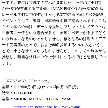
ーです。昨年は京都での展示に参加した、JAPAN PHOTO
AWARDが主催する展覧会。JAPAN PHOTO AWARDの出版
レーベル”INTUITION”が手がける377975㎢ Vol.2の出版記念
イベントとして、東京、日本橋横山町で開始されます。こち
らの団体の企画は、データを提出しプリントとレイアウトは
主催者に一任という場合が多く、実際に出来上がるまでどう
いう展示になるのかわかりません。核となるのは過去のアワ
ード受賞者の方々で、およそ80名参加する中の1人というこ
とで、小さなサイズかもしれませんが、これまでの展示から
推察し、斬新な格好いい仕上がりになるのではと想像してい
ます。
「377975㎢ Vol.2 Exhibition」
会期：2022年8月3日(水)〜2022年8月15日(月)
時間：12:00-18:00
会場：MIDORI.so BAKUROYOKOYAMA
https://midori.so/midoriso_bakuroyokoyama