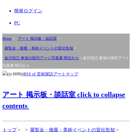
簡単ログイン
PC
Home
>
アート 掲示板・談話室
>
展覧会・個展・美術イベントの宣伝告知
>
金川信江 参加の現代アート写真展 明日から
> 金川信江 参加の現代アート
写真展 明日から
RSS of 芸術探訪アートマップ
アート 掲示板・談話室
click to collapse
contents
トップ
>
>
展覧会・個展・美術イベントの宣伝告知
>