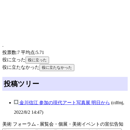
.
投票数:7 平均点:5.71
役に立った
役に立たなかった
投稿ツリー
金川信江 参加の現代アート写真展 明日から
(cdfmj,
2022/8/2 14:47)
美術 フォーラム - 展覧会・個展・美術イベントの宣伝告知