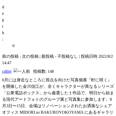
d
e
p
t
h
:
0
前の投稿 - 次の投稿 | 親投稿 - 子投稿なし | 投稿日時 2022/8/2
14:47
cdfmj
投稿数: 148
6月には身近なところに視点を向けた写真個展『軒に咲く』
を開催した金川信江が、全くキャラクターが異なるシリーズ
「公衆電話ボックス」から厳選した１作品で、明日から始ま
る現代アートフォトのグループ展と写真集に参加します。8
月3日〜15日、会場はリノベーションされたお洒落なシェア
オフィス MIDORI.so BAKUROYOKOYAMA にあるギャラリ