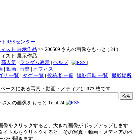
ートRSSセンター
ィスト 展示作品
>> 200509 さんの画像をもっと ( 24 )
ィスト 展示作品
|
高人気
|
ランダム表示
|
ヘルプ
|
|
画
|
動画
|
音楽
|
オフィス
|
ゴリ 一覧
|
タグ 一覧
|
投稿者 一覧
|
撮影日時 一覧
|
撮影場所
タベースにある写真・動画・メディアは
377
枚です
509 さんの画像をもっと
Total 24
画像をクリックすると、大きな画像がポップアップします
タイトルをクリックすると、その写真・動画・メディアのペ
ージが開きます