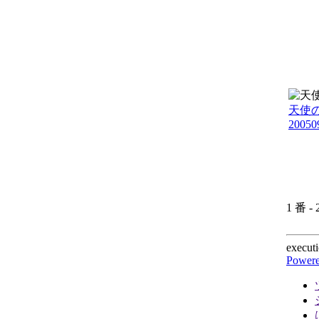
天使
20050
1 番 -
executi
Powere