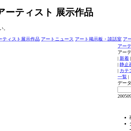
- アーティスト 展示作品
い。
ーティスト展示作品
アートニュース
アート掲示板・談話室
ア
アーテ
アーテ
|
新着
|
静止
|
カテ
一覧
|
デー
200