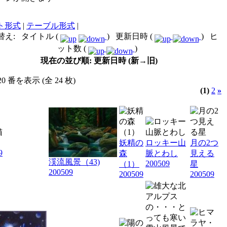
ト形式
|
テーブル形式
|
替え: タイトル (
) 更新日時 (
) ヒ
ット数 (
)
現在の並び順: 更新日時 (新→旧)
 20 番を表示 (全 24 枚)
(1)
2
»
妖精の
ロッキー山
月の2つ
9
森
脈とわし
見える
渓流風景（43)
200509
（1）
星
200509
200509
200509