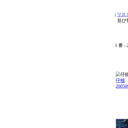
|
リス
並び
1 番 -
仔猫
20050