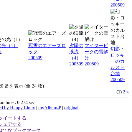
200509
の光（1）
冠雪のエアーズロ
夕陽の
マイターピ
幻影・
9
ック
渓流
ークの雪解
ロッキ
200509
（4）
け
ーのカ
200509
200509
ルスト
台地
200509
 20 番を表示 (全 24 枚)
(1)
2
»
on time : 0.274 sec
d by Happy Linux
|
myAlbum-P
|
original
ツイートする
シェアする
はてなブックマーク