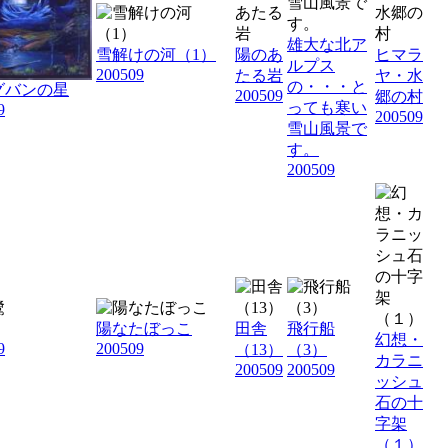
雄大な北ア
雪解けの河（1）
陽のあ
ヒマラ
ルプス
200509
たる岩
ヤ・水
の・・・と
グバンの星
200509
郷の村
っても寒い
9
200509
雪山風景で
す。
200509
陽なたぼっこ
田舎
飛行船
幻想・
9
200509
（13）
（3）
カラニ
200509
200509
ッシュ
石の十
字架
（１）