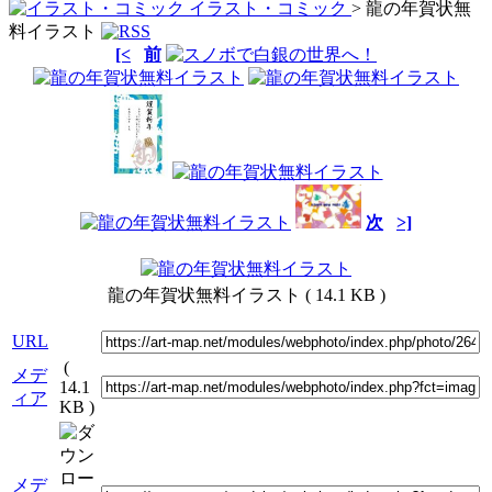
イラスト・コミック
> 龍の年賀状無
料イラスト
[<
前
次
>]
龍の年賀状無料イラスト
( 14.1 KB )
URL
(
メデ
14.1
ィア
KB )
メデ