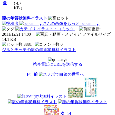
像
( 4.7
KB )
龍の年賀状無料イラスト
ocplanning
イラスト・コミック
:
2011/12/21 14:00
14.1 KB
3881
0
ジルとチッチの龍の年賀状無料イラスト
携帯電話にURLを送信する
[<
前
次
>]