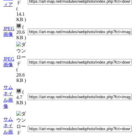
ィア
(
14.1
KB )
(
JPEG
20.6
画像
KB )
JPEG
画像
(
20.6
KB )
サム
(
ネイ
4.7
ル画
KB )
像
サム
ネイ
ル画