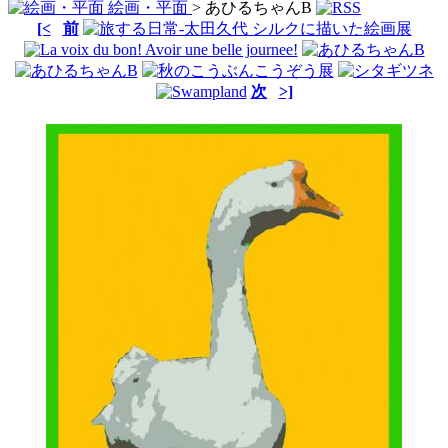
絵画・平面
> あひるちゃんB
[<
前
次
>]