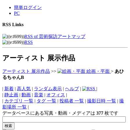
簡単ログイン
PC
RSS Links
RSS of 芸術探訪アートマップ
RSS
アーティスト 展示作品
アーティスト 展示作品
>>
絵画・平面
>
あひ
るちゃんB
|
新着
|
高人気
|
ランダム表示
|
ヘルプ
|
|
|
静止画
|
動画
|
音楽
|
オフィス
|
|
カテゴリ 一覧
|
タグ 一覧
|
投稿者 一覧
|
撮影日時 一覧
|
撮
影場所 一覧
|
データベースにある写真・動画・メディアは
377
枚です