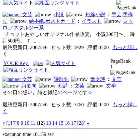
文芸
小説
短編小説
:
手芸,手作
り
絵手紙,ポストカード
:
イラスト
レト
ロ,ノスタルジー系
"チョットあやしいオリジナル作品販売。 小説300円〜、 時
計500円、 Ｔ ...
最終更新日: 2007/5/6 ヒット数: 5929 評価: 0.00
もっと詳し
く
PageRank
YOUR Key
1
文芸
詩歌句
散文詩
:
文芸
詩歌句
短詩
:
文芸
文学
その日の想い。詩と雑記のページです☆
最終更新日: 2007/5/6 ヒット数: 5760 評価: 0.00
もっと詳し
く
«
[1]
7
8
9
10
11
(12)
13
14
15
16
17
[28]
»
execution time : 0.159 sec