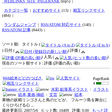
_WEBLINKS_SITE_PAGERANK
(top5) |
カテゴリ一覧
|
おすすめサイト
(13) |
相互リンクサイト
(484) |
ランダムジャンプ
|
RSS/ATOM 対応サイト
(140) |
RSS/ATOM 記事
(8443) |
ソート順: タイトル (
) 日付 (
) 評価 (
) 人気 (
)
現在のソート順サイト: 評価 (評価の高い順)
Web絵本ピピのつばさ
PageRank
4
イラスト
水彩,鉛筆系イラスト
:
イラスト
絵本,童画,挿絵
:
文芸
絵本
果物の妖精リンゴさんと鳥のピピが、 フルーツ島を舞台に
くりひろげる心 ...
最終更新日: 2007/5/6 ヒット数: 10409 評価: 0.00
もっと詳