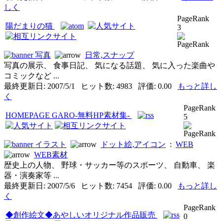
しく
PageRank
陽だまりの猫
3
写真
日常,スナップ
写真の展示、 食事日記、 気になる話題、 気に入った楽曲や
コミックなど ...
最終更新日: 2007/5/1 ヒット数: 4983 評価: 0.00
もっと詳し
く
PageRank
HOMEPAGE GARO-無料HP素材集-
5
イラスト
ドット絵,アイコン
:
WEB
WEB素材
歴史上の人物、 野球・サッカー等のスポーツ、 自動車、 楽
器・演奏家等 ...
最終更新日: 2007/5/6 ヒット数: 7454 評価: 0.00
もっと詳し
く
PageRank
◆創作絵文◆あやしいオリジナル作品販売
0