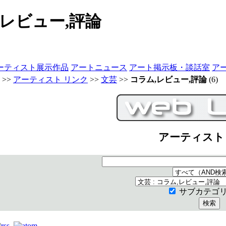
,レビュー,評論
ーティスト展示作品
アートニュース
アート掲示板・談話室
ア
>>
アーティスト リンク
>>
文芸
>>
コラム,レビュー,評論
(6)
アーティスト
サブカテゴ