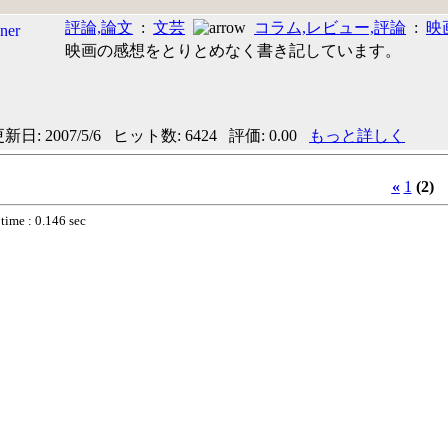
評論,論文
:
文芸
コラム,レビュー,評論
:
映
映画の感想をとりとめなく書き記しています。
日: 2007/5/6 ヒット数: 6424 評価: 0.00
もっと詳しく
«
1
(2)
time : 0.146 sec