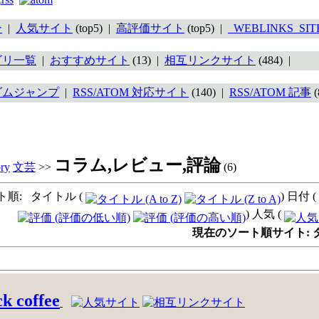
ン
|
人気サイト
(top5) |
高評価サイト
(top5) |
_WEBLINKS_SI
ゴリ一覧
|
おすすめサイト
(13) |
相互リンクサイト
(484) |
ダムジャンプ
|
RSS/ATOM 対応サイト
(140) |
RSS/ATOM 記事
(
コラム,レビュー,評論
文芸
>>
(6)
ト順: タイトル (
) 日付 (
) 人気 (
現在のソート順サイト: タイト
k coffee