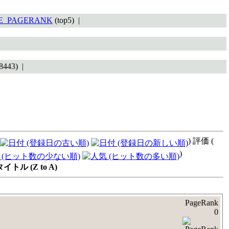
TE_PAGERANK
(top5) |
8443) |
) 評価 (
)
ル (Z to A)
PageRank
0