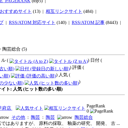
TE_PAGERANK
(top5) |
おすすめサイト
(13) |
相互リンクサイト
(484) |
プ
|
RSS/ATOM 対応サイト
(140) |
RSS/ATOM 記事
(8443) |
>
陶芸総合
(5)
ル (
) 日付 (
) 評価 (
) 人気 (
)
ト: 人気 (ヒット数の多い順)
PageRank
甲府店
0
その他
:
陶芸
:
陶芸
陶芸総合
はありますが、 原料の採取、 釉薬の研究、 開発、 古 ...