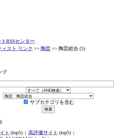
ートRSSセンター
ティスト リンク
>>
陶芸
>>
陶芸総合
(5)
ンク
サブカテゴリを含む
イト
(top5) |
高評価サイト
(top5) |