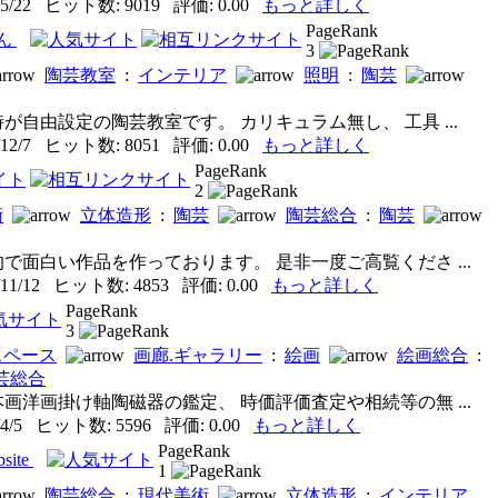
5/22 ヒット数: 9019 評価: 0.00
もっと詳しく
PageRank
ん
3
陶芸教室
:
インテリア
照明
:
陶芸
が自由設定の陶芸教室です。 カリキュラム無し、 工具 ...
12/7 ヒット数: 8051 評価: 0.00
もっと詳しく
PageRank
2
術
立体造形
:
陶芸
陶芸総合
:
陶芸
で面白い作品を作っております。 是非一度ご高覧くださ ...
11/12 ヒット数: 4853 評価: 0.00
もっと詳しく
PageRank
3
スペース
画廊.ギャラリー
:
絵画
絵画総合
:
芸総合
画洋画掛け軸陶磁器の鑑定、 時価評価査定や相続等の無 ...
4/5 ヒット数: 5596 評価: 0.00
もっと詳しく
PageRank
site
1
陶芸総合
:
現代美術
立体造形
:
インテリア