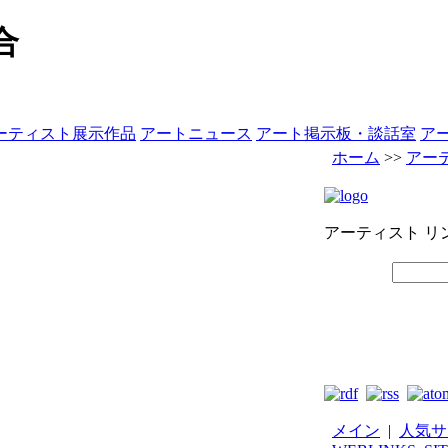
合
ーティスト展示作品
アートニュース
アート掲示板・談話室
ア
ホーム
>>
アー
アーティスト リ
メイン
|
人気サ