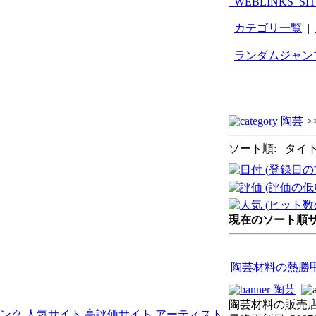
_WEBLINKS_SI
カテゴリ一覧
|
ランダムジャン
陶芸
>
ソート順: タイト
現在のソート順サイ
陶芸材料の熱勝
陶芸
陶芸材料の販売店で
リンク
人気サイト
高評価サイト
アーティスト