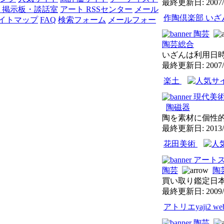
最終更新日: 2007/
 掲示板・談話室
アート RSSセンター
メール
作陶倶楽部 いざ
イトマップ
FAQ
検索フォーム
メールフォー
陶芸
陶芸総合
いざんは利用日時
最終更新日: 2007/
楽土
現代美
陶磁器
陶を素材に個性的
最終更新日: 2013/
花田美術
アート
陶芸
陶
買い取り鑑定日本
最終更新日: 2009/
アトリエyaji2 web
陶芸