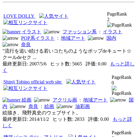
PageRank
LOVE DOLLY
2
イラスト
ファッション系
:
イラスト
POP系イラスト
:
地域アート
国内
奈良
"流行を追い続ける若いコたちのようなポップdeキュート☆
クールdeセク ...
最終更新日: 2007/5/6 ヒット数: 5665 評価: 0.00
もっと詳し
く
PageRank
Shinji Tobino official web site
0
絵画
アクリル画
:
地域アート
国
内
奈良
:
絵画
油彩画
絵描き、飛野真史のウェブサイト。
最終更新日: 2014/11/2 ヒット数: 2833 評価: 0.00
もっと詳
しく
PageRank