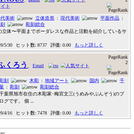
現代美術
立体造形
:
現代美術
平面作品
:
彫刻
彫刻総合
tinの立体〜平面までボーダレスな作品と活動を紹介しているサ
/5/30 ヒット数: 8737 評価: 0.00
もっと詳しく
PageRank
2
のふくろう
Email
彫刻
木彫
:
地域アート
国内
千
葉
:
彫刻
彫刻総合
千葉県旭市在住の木彫家･梅宮文三(うめみやぶんぞう)のブ
ログです。 個 ...
/4/16 ヒット数: 7478 評価: 0.00
もっと詳しく
 sec