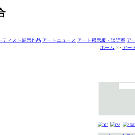
合
ーティスト展示作品
アートニュース
アート掲示板・談話室
ア
ホーム
>>
アー