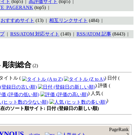
サイト
(top5) |
高評価サイト
(top5) |
TE_PAGERANK
(top5) |
|
おすすめサイト
(13) |
相互リンクサイト
(484) |
プ
|
RSS/ATOM 対応サイト
(140) |
RSS/ATOM 記事
(8443) |
彫刻総合
>
(2)
タイトル (
) 日付 (
) 評価 (
) 人気 (
)
在のソート順サイト: 日付 (登録日の新しい順)
PageRank
YNOUS
akatin
2