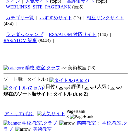
メイン
|
人気サイト
(top5) |
高評価サイト
(top5) |
_WEBLINKS_SITE_PAGERANK
(top5) |
カテゴリ一覧
|
おすすめサイト
(13) |
相互リンクサイト
(484) |
ランダムジャンプ
|
RSS/ATOM 対応サイト
(140) |
RSS/ATOM 記事
(8443) |
学校.教室,クラブ
>>
美術教室
(28)
ソート順: タイトル (
) 日付 (
) 評価 (
) 人気 (
)
現在のソート順サイト: タイトル (A to Z)
PageRank
アトリエぱお
3
学校.教室,クラブ
陶芸教室
:
学校.教室,ク
ラブ
美術教室