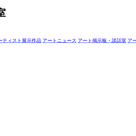
室
ーティスト展示作品
アートニュース
アート掲示板・談話室
ア