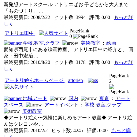
新発想アートスクール アトリエぱお 子どもから大人まで
「ものづくり」 ...
最終更新日: 2008/2/22 ヒット数: 3994 評価: 0.00
もっと詳
しく
PageRank
アトリエ田中
0
学校.教室,クラブ
美術教室
:
絵画
愛知県西尾市にある絵画教室、 アトリエ田中の紹介と、 画
家・田中宏治 ...
最終更新日: 2010/8/20 ヒット数: 3178 評価: 0.00
もっと詳
しく
PageRank
アートリ絵んホームページ
artorien
2
地域アート
国内
東京
:
アート
スペース
アートイベント
:
学校.教室,クラブ
美術教室
◆アートリ絵ん〜気軽に楽しめるアート教室◆ アートリ絵
んはクレヨンや ...
最終更新日: 2010/2/2 ヒット数: 4245 評価: 0.00
もっと詳
しく