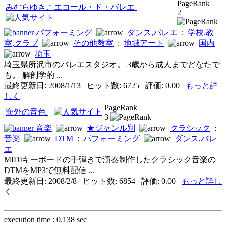
PageRank
みむらゆきこエコール・ド・バレエ
2
パフォーミング
ダンス,バレエ
:
学校.教
室,クラブ
その他教室
:
地域アート
国内
埼玉
埼玉県所沢市のバレエスタジオ。 3歳から成人までどなたで
も。 解剖学的 ...
最終更新日: 2008/1/13 ヒット数: 6725 評価: 0.00
もっと詳
しく
PageRank
海外の音色
3
音楽
★ジャンル別
クラシック
:
音楽
DTM
:
パフォーミング
ダンス,バレ
エ
MIDIキーボードの手弾きで演奏制作したクラシック音楽の
DTMをMP3で無料配信 ...
最終更新日: 2008/2/8 ヒット数: 6854 評価: 0.00
もっと詳し
く
execution time : 0.138 sec