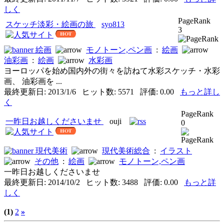
しく
PageRank
スケッチ淡彩・絵画の旅
syo813
3
絵画
モノトーン,ペン画
:
絵画
油彩画
:
絵画
水彩画
ヨーロッパを始め国内外の街々を訪ねて水彩スケッチ・水彩
画、 油彩画を ...
最終更新日: 2013/1/6 ヒット数: 5571 評価: 0.00
もっと詳し
く
PageRank
一昨日お越しくださいませ
ouji
0
現代美術
現代美術総合
:
イラスト
その他
:
絵画
モノトーン,ペン画
一昨日お越しくださいませ
最終更新日: 2014/10/2 ヒット数: 3488 評価: 0.00
もっと詳
しく
(1)
2
»