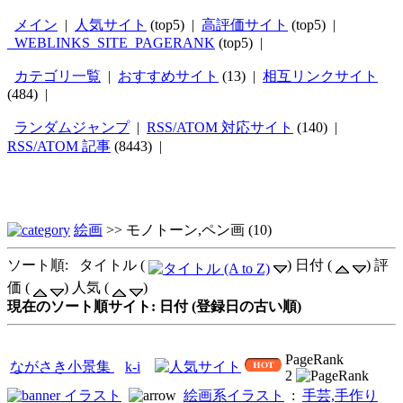
メイン
|
人気サイト
(top5) |
高評価サイト
(top5) |
_WEBLINKS_SITE_PAGERANK
(top5) |
カテゴリ一覧
|
おすすめサイト
(13) |
相互リンクサイト
(484) |
ランダムジャンプ
|
RSS/ATOM 対応サイト
(140) |
RSS/ATOM 記事
(8443) |
絵画
>>
モノトーン,ペン画
(10)
ソート順: タイトル (
) 日付 (
) 評
価 (
) 人気 (
)
現在のソート順サイト: 日付 (登録日の古い順)
PageRank
ながさき小景集
k-i
2
イラスト
絵画系イラスト
:
手芸,手作り