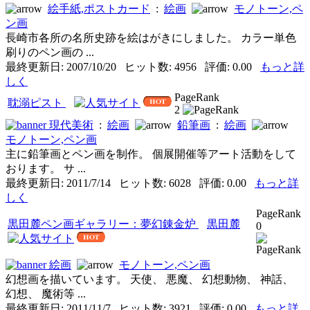
絵手紙,ポストカード
:
絵画
モノトーン,ペ
ン画
長崎市各所の名所史跡を絵はがきにしました。 カラー単色
刷りのペン画の ...
最終更新日: 2007/10/20 ヒット数: 4956 評価: 0.00
もっと詳
しく
PageRank
耽溺ピスト
2
現代美術
:
絵画
鉛筆画
:
絵画
モノトーン,ペン画
主に鉛筆画とペン画を制作。 個展開催等アート活動をして
おります。 サ ...
最終更新日: 2011/7/14 ヒット数: 6028 評価: 0.00
もっと詳
しく
PageRank
黒田麓ペン画ギャラリー：夢幻錬金炉
黒田麓
0
絵画
モノトーン,ペン画
幻想画を描いています。 天使、 悪魔、 幻想動物、 神話、
幻想、 魔術等 ...
最終更新日: 2011/11/7 ヒット数: 3921 評価: 0.00
もっと詳