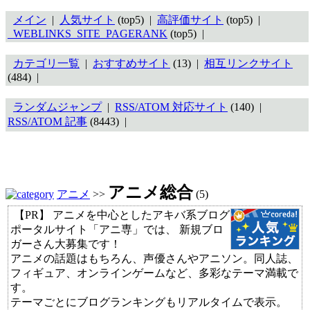
メイン
|
人気サイト
(top5) |
高評価サイト
(top5) |
_WEBLINKS_SITE_PAGERANK
(top5) |
カテゴリ一覧
|
おすすめサイト
(13) |
相互リンクサイト
(484) |
ランダムジャンプ
|
RSS/ATOM 対応サイト
(140) |
RSS/ATOM 記事
(8443) |
アニメ総合
アニメ
>>
(5)
【PR】 アニメを中心としたアキバ系ブログ
ポータルサイト「アニ専」では、 新規ブロ
ガーさん大募集です！
アニメの話題はもちろん、声優さんやアニソン。同人誌、
フィギュア、オンラインゲームなど、多彩なテーマ満載で
す。
テーマごとにブログランキングもリアルタイムで表示。