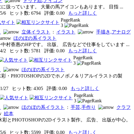
ト
ドット絵,アイコン
に扱っています。 大量の馬アイコンもあります。 目指 ...
5/6 ヒット数: 6794 評価: 0.00
もっと詳しく
PageRank
3
ト
立体イラスト
:
イラスト
手描き,アナログ
ほのぼの系イラスト
中村香惠のHPです。 出版、 広告などで仕事をしています ...
4/2 ヒット数: 5781 評価: 0.00
もっと詳しく
PageRank
3
ト
ほのぼの系イラスト
彩・PHOTOSHOPの2Dでホノボノ＆リアルイラストの製
1/27 ヒット数: 4305 評価: 0.00
もっと詳しく
PageRank
3
ト
ほのぼの系イラスト
:
手芸,手作り
クラフ
絵本
彩とPHOTOSHOPの2Dイラスト製作。 広告、 出版が中心。
5/6 ヒット数: 5599 評価: 0.00
もっと詳しく