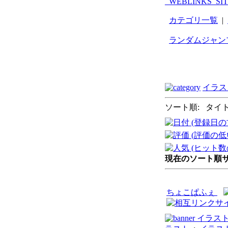
_WEBLINKS_SI
カテゴリ一覧
|
ランダムジャン
イラス
ソート順: タイト
現在のソート順サイト
ちょこぱふぇ
イラス