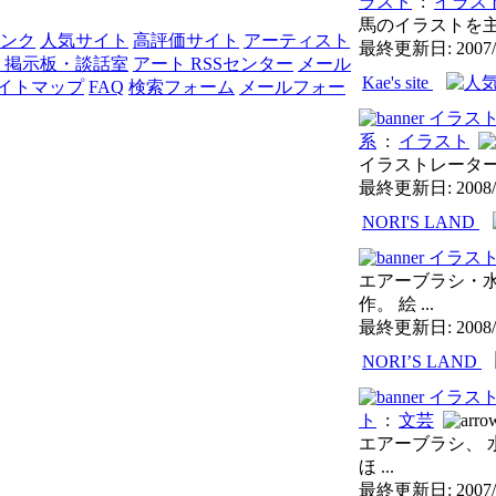
ラスト
:
イラス
馬のイラストを主
リンク
人気サイト
高評価サイト
アーティスト
最終更新日: 2007/
 掲示板・談話室
アート RSSセンター
メール
Kae's site
イトマップ
FAQ
検索フォーム
メールフォー
イラス
系
:
イラスト
イラストレーター
最終更新日: 2008/
NORI'S LAND
イラス
エアーブラシ・水
作。 絵 ...
最終更新日: 2008/
NORI’S LAND
イラス
ト
:
文芸
エアーブラシ、 水
ほ ...
最終更新日: 2007/