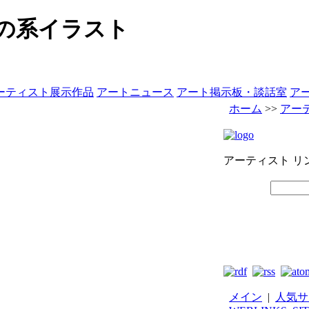
ぼの系イラスト
ーティスト展示作品
アートニュース
アート掲示板・談話室
ア
ホーム
>>
アー
アーティスト リ
メイン
|
人気サ