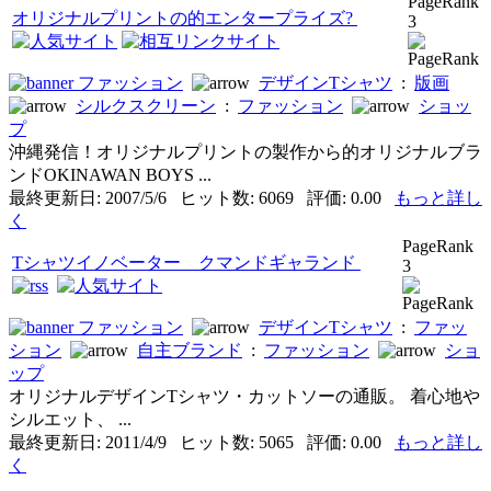
PageRank
オリジナルプリントの的エンタープライズ?
3
ファッション
デザインTシャツ
:
版画
シルクスクリーン
:
ファッション
ショッ
プ
沖縄発信！オリジナルプリントの製作から的オリジナルブラ
ンドOKINAWAN BOYS ...
最終更新日: 2007/5/6 ヒット数: 6069 評価: 0.00
もっと詳し
く
PageRank
Tシャツイノベーター クマンドギャランド
3
ファッション
デザインTシャツ
:
ファッ
ション
自主ブランド
:
ファッション
ショ
ップ
オリジナルデザインTシャツ・カットソーの通販。 着心地や
シルエット、 ...
最終更新日: 2011/4/9 ヒット数: 5065 評価: 0.00
もっと詳し
く