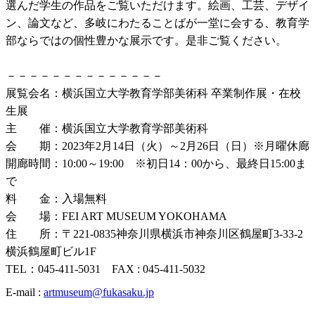
選んだ学生の作品をご覧いただけます。絵画、工芸、デザイ
ン、論文など、多岐にわたることばが一堂に会する、教育学
部ならではの個性豊かな展示です。是非ご覧ください。
－－－－－－－－－－－－－－
展覧会名：横浜国立大学教育学部美術科 卒業制作展・在校
生展
主 催：横浜国立大学教育学部美術科
会 期：2023年2月14日（火）～2月26日（日）※月曜休廊
開廊時間：10:00～19:00 ※初日14：00から、最終日15:00ま
で
料 金：入場無料
会 場：FEI ART MUSEUM YOKOHAMA
住 所：〒221-0835神奈川県横浜市神奈川区鶴屋町3-33-2
横浜鶴屋町ビル1F
TEL：045-411-5031 FAX : 045-411-5032
E-mail :
artmuseum@fukasaku.jp