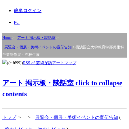
簡単ログイン
PC
Home
>
アート 掲示板・談話室
>
展覧会・個展・美術イベントの宣伝告知
> 横浜国立大学教育学部美術科
卒業制作展・在校生展
RSS of 芸術探訪アートマップ
アート 掲示板・談話室
click to collapse
contents
トップ
>
>
展覧会・個展・美術イベントの宣伝告知
(