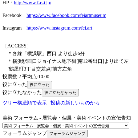
HP：
http://www.f-e-i.jp/
Facebook：
https://www.facebook.com/feiartmuseum
Instagram：
https://www.instagram.com/fei.art
［ACCESS］
＊各線「横浜駅」西口 より徒歩6分
＊横浜駅西口ジョイナス地下街[南12番出口]より出て左
[鶴屋町3丁目交差点]前方左角
投票数:2 平均点:10.00
役に立った
役に立たなかった
ツリー構造順で表示
投稿の新しいものから
美術 フォーラム - 展覧会・個展・美術イベントの宣伝告知
フォーラムジャンプ