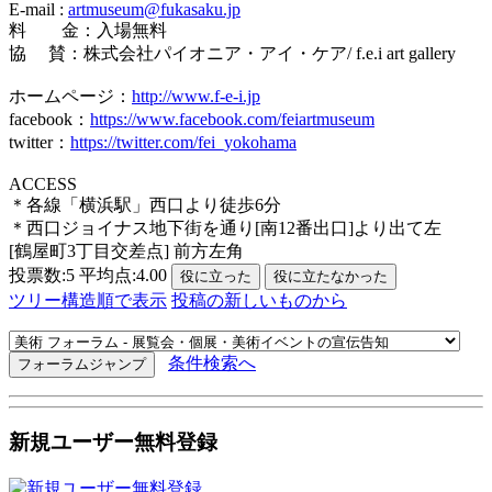
E-mail :
artmuseum@fukasaku.jp
料 金：入場無料
協 賛：株式会社パイオニア・アイ・ケア/ f.e.i art gallery
ホームページ：
http://www.f-e-i.jp
facebook：
https://www.facebook.com/feiartmuseum
twitter：
https://twitter.com/fei_yokohama
ACCESS
＊各線「横浜駅」西口より徒歩6分
＊西口ジョイナス地下街を通り[南12番出口]より出て左
[鶴屋町3丁目交差点] 前方左角
投票数:5 平均点:4.00
ツリー構造順で表示
投稿の新しいものから
条件検索へ
新規ユーザー無料登録