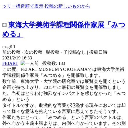
ツリー構造順で表示
投稿の新しいものから
東海大学美術学課程関係作家展「みつ
める」
msg# 1
前の投稿 - 次の投稿 | 親投稿 - 子投稿なし | 投稿日時
2021/2/19 16:33
FEIART
投稿数: 133
この度、FEI ART MUSEUM YOKOHAMAでは東海大学美術
学課程関係作家展「みつめる」を開催致します。
数年前、東海大学・大学院の研究室では展覧会を開くという
企画が持ち上がり、2015年に最初の展覧会を開催致しまし
た。当初はとりわけ強烈なインパクトを感じなかった「みつ
める」という
タイトルですが、刺激的な言葉が氾濫する現在においては却
って様々な意味を抱えている言葉に思えてきたそうです。
作家たちにとって、「みつめる」という言葉のベクトルは、
外へ向かう主義主張よりは、内側へ向かっています。その別