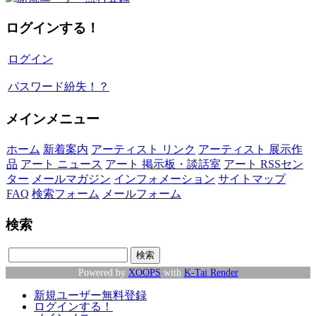
ログインする！
ログイン
パスワード紛失！？
メインメニュー
ホーム
新着案内
アーティスト リンク
アーティスト 展示作
品
アート ニュース
アート 掲示板・談話室
アート RSSセン
ター
メールマガジン
インフォメーション
サイトマップ
FAQ
検索フォーム
メールフォーム
検索
Powered by
XOOPS
with
K-Tai Render
新規ユーザー無料登録
ログインする！