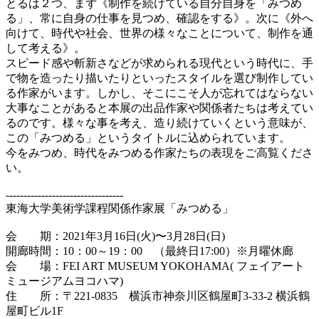
とるは２つ、まず《制作を続けている自分自身を「みつめ
る」、常に自身の仕事を見つめ、確認をする》。次に《外へ
向けて、時代や社会、世界の様々なことについて、制作を通
して考える》。
スピード感や斬新さなどが求められる現代という時代に、手
で物を造ったり描いたりといったスタイルを選び制作してい
る作家がいます。しかし、そこにこそ人が忘れてはならない
大事なことがあると本展の出品作家や関係者たちは考えてい
るのです。様々な事を考え、造り続けていくという意味が、
この「みつめる」というタイトルに込められています。
今をみつめ、時代をみつめる作家たちの表現をご高覧くださ
い。
---------------------------------
東海大学美術学課程関係作家展「みつめる」
会 期：2021年3月16日(火)〜3月28日(日)
開廊時間：10：00～19：00 （最終日17:00）※月曜休廊
会 場：FEI ART MUSEUM YOKOHAMA( フェイアート
ミュージアムヨコハマ)
住 所：〒221-0835 横浜市神奈川区鶴屋町3-33-2 横浜鶴
屋町ビル1F