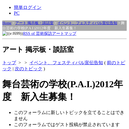
簡単ログイン
PC
Home
>
アート 掲示板・談話室
>
イベント、フェスティバル宣伝告知
> 舞
台芸術の学校(P.A.I.)2012年度 新入生募集！
RSS of 芸術探訪アートマップ
アート 掲示板・談話室
トップ
>
>
イベント、フェスティバル宣伝告知
(
前のトピ
ック
|
次のトピック
)
舞台芸術の学校(P.A.I.)2012年
度 新入生募集！
このフォーラムに新しいトピックを立てることはでき
ません
このフォーラムではゲスト投稿が禁止されています