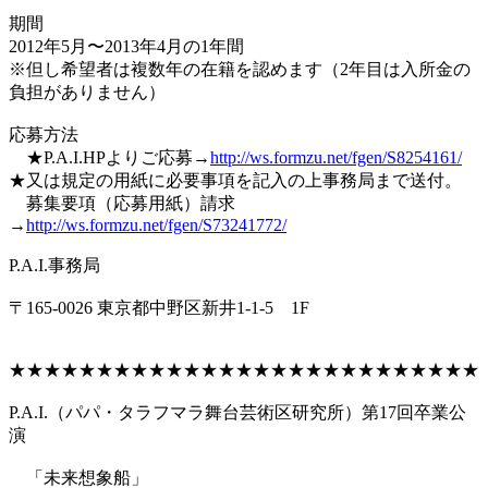
期間
2012年5月〜2013年4月の1年間
※但し希望者は複数年の在籍を認めます（2年目は入所金の
負担がありません）
応募方法
★P.A.I.HPよりご応募→
http://ws.formzu.net/fgen/S8254161/
★又は規定の用紙に必要事項を記入の上事務局まで送付。
募集要項（応募用紙）請求
→
http://ws.formzu.net/fgen/S73241772/
P.A.I.事務局
〒165-0026 東京都中野区新井1-1-5 1F
★★★★★★★★★★★★★★★★★★★★★★★★★★★
P.A.I.（パパ・タラフマラ舞台芸術区研究所）第17回卒業公
演
「未来想象船」