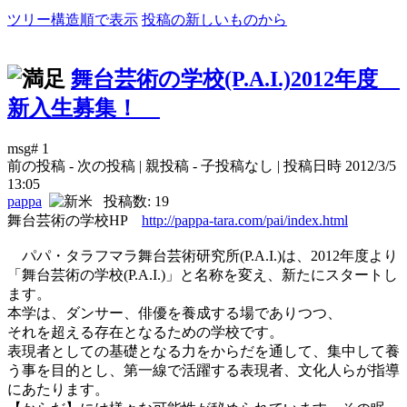
ツリー構造順で表示
投稿の新しいものから
舞台芸術の学校(P.A.I.)2012年度
新入生募集！
msg# 1
前の投稿 - 次の投稿 | 親投稿 - 子投稿なし | 投稿日時 2012/3/5
13:05
pappa
投稿数: 19
舞台芸術の学校HP
http://pappa-tara.com/pai/index.html
パパ・タラフマラ舞台芸術研究所(P.A.I.)は、2012年度より
「舞台芸術の学校(P.A.I.)」と名称を変え、新たにスタートし
ます。
本学は、ダンサー、俳優を養成する場でありつつ、
それを超える存在となるための学校です。
表現者としての基礎となる力をからだを通して、集中して養
う事を目的とし、第一線で活躍する表現者、文化人らが指導
にあたります。