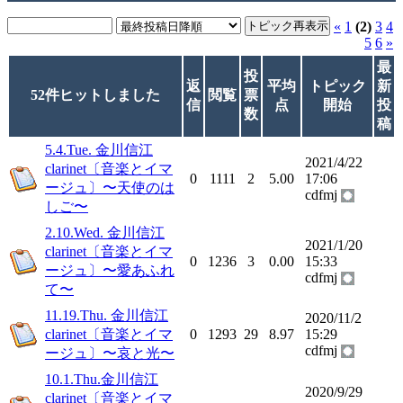
«
1
(2)
3
4
5
6
»
最
投
返
平均
トピック
新
52件ヒットしました
閲覧
票
信
点
開始
投
数
稿
5.4.Tue. 金川信江
2021/4/22
clarinet〔音楽とイマ
0
1111
2
5.00
17:06
ージュ〕〜天使のは
cdfmj
しご〜
2.10.Wed. 金川信江
2021/1/20
clarinet〔音楽とイマ
0
1236
3
0.00
15:33
ージュ〕〜愛あふれ
cdfmj
て〜
11.19.Thu. 金川信江
2020/11/2
clarinet〔音楽とイマ
0
1293
29
8.97
15:29
cdfmj
ージュ〕〜哀と光〜
10.1.Thu.金川信江
2020/9/29
clarinet〔音楽とイマ