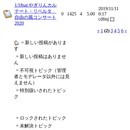
1/18sat.やぎりんカル
2019/11/11
テート・リベルタ
0
1425
4
5.00
0:17
自由の風コンサート
cdfmj
2020
«
1
(2)
3
4
5
6
»
= 新しい投稿がありま
す
= 新しい投稿はありませ
ん
= 不可視トピック（管理
者とモデレータ以外には見
えません）
= 特別扱いされたトピッ
ク
= ロックされたトピック
= 未解決トピック