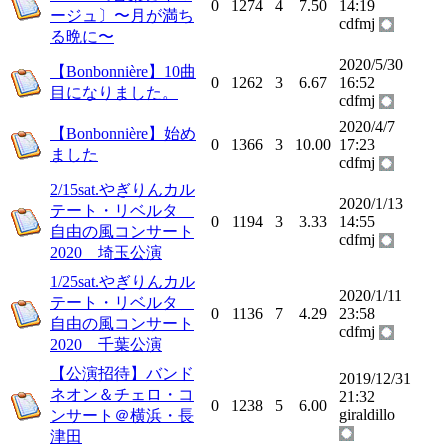
0
1274
4
7.50
14:19
ージュ〕〜月が満ち
cdfmj
る晩に〜
2020/5/30
【Bonbonnière】10曲
0
1262
3
6.67
16:52
目になりました。
cdfmj
2020/4/7
【Bonbonnière】始め
0
1366
3
10.00
17:23
ました
cdfmj
2/15sat.やぎりんカル
2020/1/13
テート・リベルタ
0
1194
3
3.33
14:55
自由の風コンサート
cdfmj
2020 埼玉公演
1/25sat.やぎりんカル
2020/1/11
テート・リベルタ
0
1136
7
4.29
23:58
自由の風コンサート
cdfmj
2020 千葉公演
【公演招待】バンド
2019/12/31
ネオン＆チェロ・コ
21:32
0
1238
5
6.00
giraldillo
ンサート＠横浜・長
津田