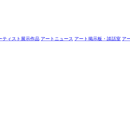
ーティスト展示作品
アートニュース
アート掲示板・談話室
ア