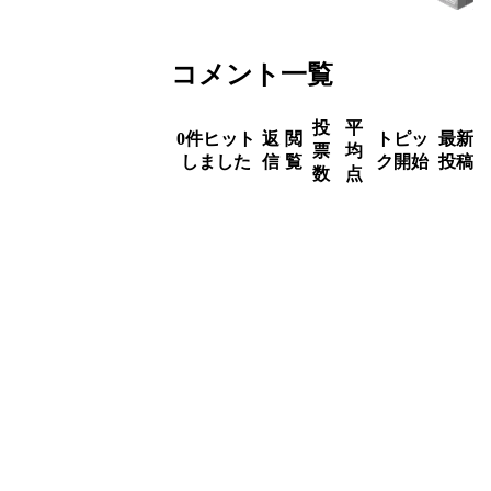
コメント一覧
投
平
0件ヒット
返
閲
トピッ
最新
票
均
しました
信
覧
ク開始
投稿
数
点