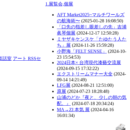
1.展覧会,個展
AFT Market2025~マルチワールズ
の航海術〜
(2025-01-28 16:08:50)
「口先の指差し眼差しの先」吉浦
眞琴個展
(2024-12-17 12:50:28)
ミヤザキケンスケ「たゆたう人た
ち」展
(2024-11-26 15:59:28)
小野海「FELT SENSE」
(2024-10-
23 15:54:53)
談話室
アート RSSセ
2024日本× 台湾現代漆藝交流展
(2024-09-15 17:32:22)
エクストリームマナー大全
(2024-
09-14 14:21:49)
LFG展
(2024-08-21 12:51:00)
原展
(2024-07-23 18:28:48)
山浦のどか『夜と、少しの朝の気
配。』
(2024-07-18 20:34:24)
MA→ZI 本気 展
(2024-04-16
16:01:34)